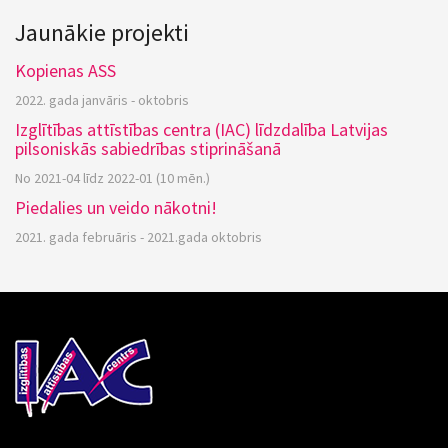
Jaunākie projekti
Kopienas ASS
2022. gada janvāris - oktobris
Izglītības attīstības centra (IAC) līdzdalība Latvijas
pilsoniskās sabiedrības stiprināšanā
No 2021-04 līdz 2022-01 (10 mēn.)
Piedalies un veido nākotni!
2021. gada februāris - 2021.gada oktobris