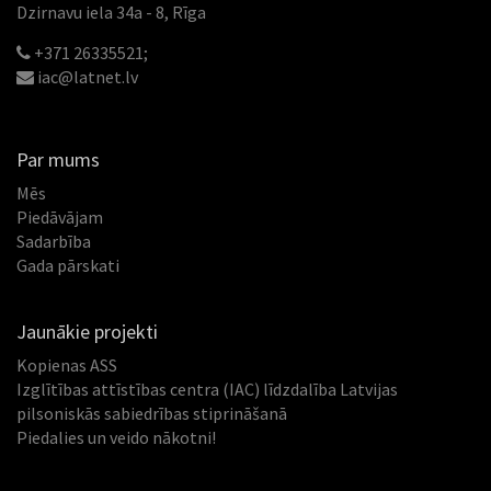
Dzirnavu iela 34a - 8, Rīga
+371 26335521;
iac@latnet.lv
Par mums
Mēs
Piedāvājam
Sadarbība
Gada pārskati
Jaunākie projekti
Kopienas ASS
Izglītības attīstības centra (IAC) līdzdalība Latvijas
pilsoniskās sabiedrības stiprināšanā
Piedalies un veido nākotni!