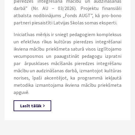
pieredzes integrēšana mācību un audzināšanas
darbā” (Nr. AU – 03/2026). Projektu finansiāli
atbalsta nodibinājums „Fonds AUGT”, kā pro-bono
partneri piesaistīti Latvijas Skolas somas eksperti.
Iniciatīvas mērķis ir sniegt pedagogiem kompleksus
un efektīvus rīkus kultūras pieredzes integrēšanai
ikviena mācību priekšmeta saturā visos izglītojamo
vecumposmos un paaugstināt pedagogu izpratni
par ārpusklases mācīšanās pieredzes integrēšanu
mācību un audzināšanas darbā, izmantojot kultūras
norises, īpaši akcentējot, ka programmā iekļautā
metodika izmantojama ikviena mācību priekšmeta
apguvē.
Lasīt tālāk