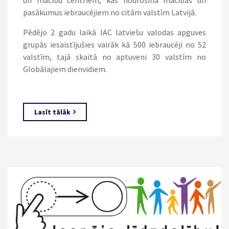
un mācību centriem, kas nodrošina mācības un
pasākumus iebraucējiem no citām valstīm Latvijā.
Pēdējo 2 gadu laikā IAC latviešu valodas apguves
grupās iesaistījušies vairāk kā 500 iebraucēji no 52
valstīm, tajā skaitā no aptuveni 30 valstīm no
Globālajiem dienvidiem.
Lasīt tālāk