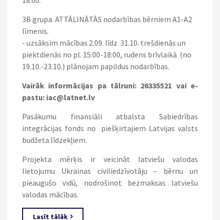
3B grupa. ATTĀLINĀTĀS nodarbības bērniem A1-A2
līmenis.
- uzsāksim mācības 2.09. līdz 31.10. trešdienās un
piektdienās no pl. 15:00-18:00, rudens brīvlaikā (no
19.10.-23.10.) plānojam papildus nodarbības.
Vairāk informācijas pa tālruni: 26335521 vai e-
pastu: iac@latnet.lv
Pasākumu finansiāli atbalsta Sabiedrības
integrācijas fonds no piešķirtajiem Latvijas valsts
budžeta līdzekļiem.
Projekta mērķis ir veicināt latviešu valodas
lietojumu Ukrainas civiliedzīvotāju – bērnu un
pieaugušo vidū, nodrošinot bezmaksas latviešu
valodas mācības.
Lasīt tālāk