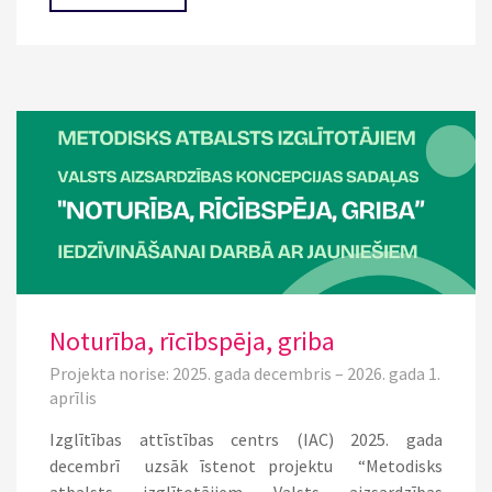
Noturība, rīcībspēja, griba
Projekta norise: 2025. gada decembris – 2026. gada 1.
aprīlis
Izglītības attīstības centrs (IAC) 2025. gada
decembrī uzsāk īstenot projektu “Metodisks
atbalsts izglītotājiem Valsts aizsardzības