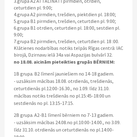
3.grupa A2 ATTĀLINĀTI pirmdien, otrdien,
ceturtdien pl. 9:00;
4.grupa A2 pirmdien, trešdien, piektdien pl. 18:00;
5.grupa B1 pirmdien, trešdien, ceturtdien pl. 9:00;
6.grupa B1 otrdien, ceturtdien pl. 18:00, sestdien pl.
9:00;
7.grupa B2 pirmdien, trešdien, ceturtdien pl. 18 :00.
Klātienes nodarbības notiks telpās Rīgas centrā: IAC
birojā, Dzirnavu ielā 34a vai Aspazijas bulvārī 32.
no 18.08. aicinām pieteikties grupās BĒRNIEM:
1B grupa. B2 līmenī jauniešiem no 14-18 gadiem.
- uzsāksim mācības 18.08. otrdienās, trešdienās,
ceturtdienās pl.12:00-16.30., no 1.09. līdz 31.10.
mācības notiks trešdienās no pl.15:45-18:00 un
sestdienās no pl. 13:15-17:15.
2B grupa. A2-B1 līmenī bērniem no 7-13 gadiem.
- uzsāksim mācības 24.08.no pl.10:00-14.00., no 3.09.
līdz 31.10. otrdienās un ceturtdienās no pl.14:00-
18:00.