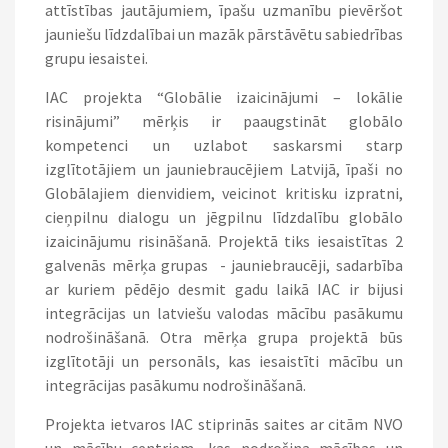
attīstības jautājumiem, īpašu uzmanību pievēršot
jauniešu līdzdalībai un mazāk pārstāvētu sabiedrības
grupu iesaistei.
IAC projekta “Globālie izaicinājumi – lokālie
risinājumi” mērķis ir paaugstināt globālo
kompetenci un uzlabot saskarsmi starp
izglītotājiem un jauniebraucējiem Latvijā, īpaši no
Globālajiem dienvidiem, veicinot kritisku izpratni,
cieņpilnu dialogu un jēgpilnu līdzdalību globālo
izaicinājumu risināšanā. Projektā tiks iesaistītas 2
galvenās mērķa grupas - jauniebraucēji, sadarbība
ar kuriem pēdējo desmit gadu laikā IAC ir bijusi
integrācijas un latviešu valodas mācību pasākumu
nodrošināšanā. Otra mērķa grupa projektā būs
izglītotāji un personāls, kas iesaistīti mācību un
integrācijas pasākumu nodrošināšanā.
Projekta ietvaros IAC stiprinās saites ar citām NVO