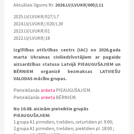
Aktuālais līgums Nr.
2026.LV/LVUKR/005/L11
2025.LV/LVUKR/027/L7
2024.LV/LVUKR//020/L30
2023.LV/LVUKR/01
2022.LV/LVUKR/18
Izglītības attīstības centrs (IAC) no 2026.gada
marta Ukrainas civiliedzīvotājiem ar pagaidu
aizsardzības statusu Latvijā PIEAUGUŠAJIEM un
BĒRNIEM organizē bezmaksas LATVIEŠU
VALODAS mācību grupas.
Pieteikšanās
anketa
PIEAUGUŠAJIEM.
Pieteikšanās
anketa
BĒRNIEM.
No 10.08. aicinām pieteiktie grupās
PIEAUGUŠAJIEM:
1.grupa A1 pirmdien, trešdien, ceturtdien pl. 9:00;
2.grupa A1 pirmdien, trešdien, piektdien pl. 18:00 ;