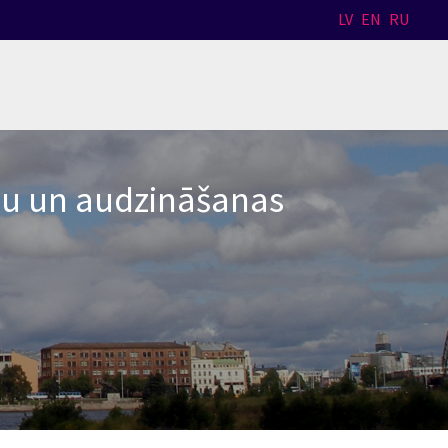
LV
EN
RU
bu un audzināšanas