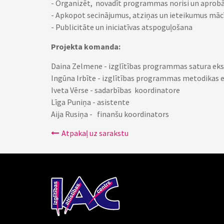
- Organizēt, novadīt programmas norisi un aprob
- Apkopot secinājumus, atziņas un ieteikumus mā
- Publicitāte un iniciatīvas atspoguļošana
Projekta komanda:
Daina Zelmene - izglītības programmas satura ek
Ingūna Irbīte - izglītības programmas metodikas 
Iveta Vērse - sadarbības koordinatore
Līga Puniņa - asistente
Aija Rusiņa - finanšu koordinators
Atpakaļ uz sarakstu