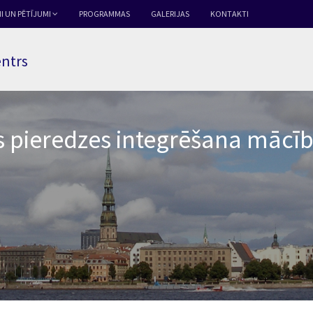
I UN PĒTĪJUMI
PROGRAMMAS
GALERIJAS
KONTAKTI
entrs
 pieredzes integrēšana mācī