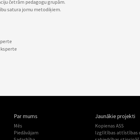
āciju četrām pedagogu grupām.
cību satura jomu metodiķiem.
sperte
eksperte
Par mums
Jaunākie projekti
Mēs
Kopienas ASS
Piedāvājam
Izglītības attīstības 
Sadarbība
sabiedrības stiprinā