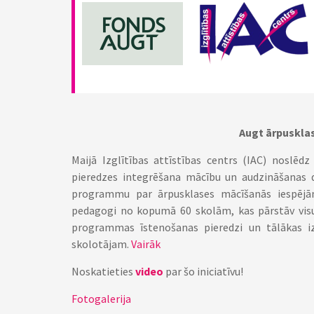
Augt ārpuskla
Maijā Izglītības attīstības centrs (IAC) noslēd
pieredzes integrēšana mācību un audzināšanas d
programmu par ārpusklases mācīšanās iespējā
pedagogi no kopumā 60 skolām, kas pārstāv visus
programmas īstenošanas pieredzi un tālākas i
skolotājam.
Vairāk
Noskatieties
video
par šo iniciatīvu!
Fotogalerija