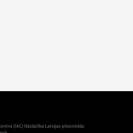
centra (IAC) līdzdalība Latvijas pilsoniskās
šanā