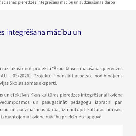
mācīšanās pieredzes integrēšana mācību un audzināšanas darbā
es integrēšana mācību un
uārī uzsāk īstenot projektu “Ārpusklases mācīšanās pieredzes
AU – 03/2026). Projektu finansiāli atbalsta nodibinājums
vijas Skolas somas eksperti.
 un efektīvus rīkus kultūras pieredzes integrēšanai ikviena
o vecumposmos un paaugstināt pedagogu izpratni par
ību un audzināšanas darbā, izmantojot kultūras norises,
a izmantojama ikviena mācību priekšmeta apguvē.