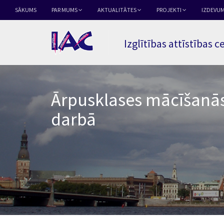
SĀKUMS
PAR MUMS
AKTUALITĀTES
PROJEKTI
IZDEVUM
Izglītības attīstības c
Ārpusklases mācīšanās
darbā