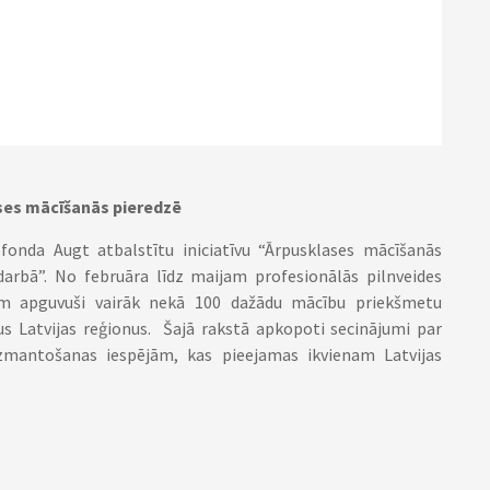
ses mācīšanās pieredzē
z fonda Augt atbalstītu iniciatīvu “Ārpusklases mācīšanās
arbā”. No februāra līdz maijam profesionālās pilnveides
m apguvuši vairāk nekā 100 dažādu mācību priekšmetu
 Latvijas reģionus. Šajā rakstā apkopoti secinājumi par
zmantošanas iespējām, kas pieejamas ikvienam Latvijas