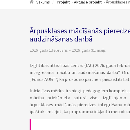
Sākums
Projekti
»
Aktuālie projekti
» Ārpusklases 
Ārpusklases mācīšanās pieredz
audzināšanas darbā
2026. gada 1.februāris – 2026. gada 31. maijs
Izglītības attīstības centrs (IAC) 2026. gada febr
integrēšana mācību un audzināšanas darbā” (Nr. 
„Fonds AUGT”, kā pro-bono partneri piesaistīti Lat
Iniciatīvas mērķis ir sniegt pedagogiem kompleksus
mācību priekšmeta saturā visos izglītojam
ārpusklases mācīšanās pieredzes integrēšanu māc
īpaši akcentējot, ka programmā iekļautā metodik