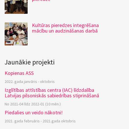
Kultūras pieredzes integrēšana
mācību un audzināšanas darbā
Jaunākie projekti
Kopienas ASS
2022. gada janvāris - oktobris
Izglītības attīstības centra (IAC) līdzdalība
Latvijas pilsoniskās sabiedrības stiprināšanā
No 2021-04 līdz 2022-01 (10 mēn.)
Piedalies un veido nākotni!
2021. gada februāris - 2021.gada oktobris