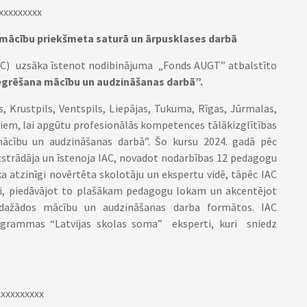
xxxxxxxxx
 mācību priekšmeta saturā un ārpusklases darbā
 (IAC) uzsāka īstenot nodibinājuma „Fonds AUGT” atbalstīto
egrēšana mācību un audzināšanas darbā”.
 Krustpils, Ventspils, Liepājas, Tukuma, Rīgas, Jūrmalas,
žiem, lai apgūtu profesionālās kompetences tālākizglītības
mācību un audzināšanas darbā”. Šo kursu 2024. gadā pēc
strādāja un īstenoja IAC, novadot nodarbības 12 pedagogu
 atzinīgi novērtēta skolotāju un ekspertu vidē, tāpēc IAC
, piedāvājot to plašākam pedagogu lokam un akcentējot
 dažādos mācību un audzināšanas darba formātos. IAC
programmas “Latvijas skolas soma” eksperti, kuri sniedz
xxxxxxxxxx