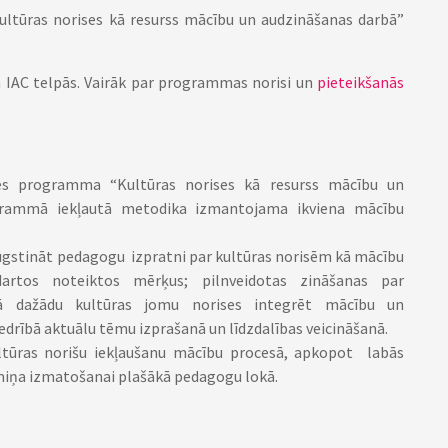
tūras norises kā resurss mācību un audzināšanas darbā”
ā IAC telpās. Vairāk par programmas norisi un
pieteikšanās
des programma “Kultūras norises kā resurss mācību un
ogrammā iekļautā metodika izmantojama ikviena mācību
ugstināt pedagogu izpratni par kultūras norisēm kā mācību
ndartos noteiktos mērķus; pilnveidotas zināšanas par
ā dažādu kultūras jomu norises integrēt mācību un
drībā aktuālu tēmu izprašanā un līdzdalības veicināšanā.
ltūras norišu iekļaušanu mācību procesā, apkopot labās
rmiņa izmatošanai plašākā pedagogu lokā.