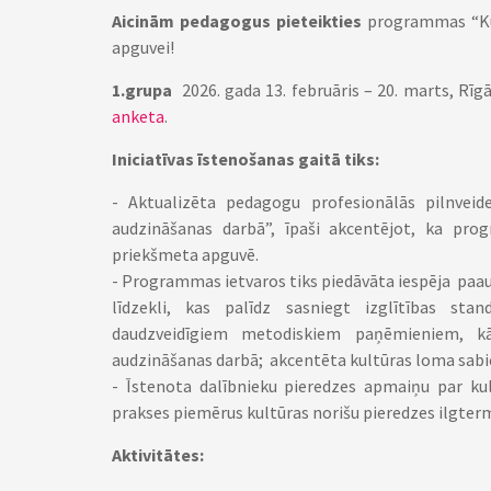
Aicinām pedagogus pieteikties
programmas “Kul
apguvei!
1.grupa
2026. gada 13. februāris – 20. marts, Rīg
anketa
.
Iniciatīvas īstenošanas gaitā tiks:
- Aktualizēta pedagogu profesionālās pilnvei
audzināšanas darbā”, īpaši akcentējot, ka pr
priekšmeta apguvē.
- Programmas ietvaros tiks piedāvāta iespēja paa
līdzekli, kas palīdz sasniegt izglītības sta
daudzveidīgiem metodiskiem paņēmieniem, k
audzināšanas darbā; akcentēta kultūras loma sabie
- Īstenota dalībnieku pieredzes apmaiņu par ku
prakses piemērus kultūras norišu pieredzes ilgte
Aktivitātes: