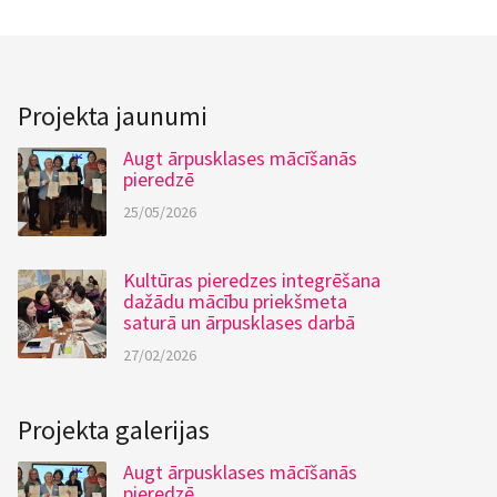
Projekta jaunumi
Augt ārpusklases mācīšanās
pieredzē
25/05/2026
Kultūras pieredzes integrēšana
dažādu mācību priekšmeta
saturā un ārpusklases darbā
27/02/2026
Projekta galerijas
Augt ārpusklases mācīšanās
pieredzē