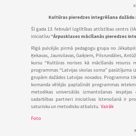
x
Kultūras pieredzes integrēšana dažādu
Šī gada 13. februārī Izglītības attīstības centrs
iniciatīvu
“Ārpusklases mācīšanās pieredzes int
Rīgā pulcējās pirmā pedagogu grupa no Jēkabpils,
Ķekavas, Jaunsilavas, Gaiķiem, Pilsrundāles, Antū
kursu “Kultūras norises kā mācīšanās resurss 
programmas “Latvijas skolas soma” pasūtījuma iz
grupām dažādos Latvijas novados. Programma tika
komanda vēlējās paplašināt programmas ietekmi
metodikas universālās izmantošanas iespējas
sadarbības partneri iniciatīvas īstenošanā ir 
saturisku un metodisku atbalstu.
Vairāk
Foto