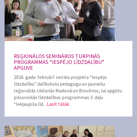
REĢIONĀLOS SEMINĀROS TURPINĀS
PROGRAMMAS “IESPĒJO LĪDZDALĪBU”
APGUVE
2026. gada februārī notika projekta “Iespējo
līdzdalību” dalībskolu pedagogu un jauniešu
reģionālās tikšanās Madonā un Brocēnos, lai apgūtu
pilsoniskās līdzdalības programmas 3. daļu
“Iekļaujoša līd...
Lasīt tālāk