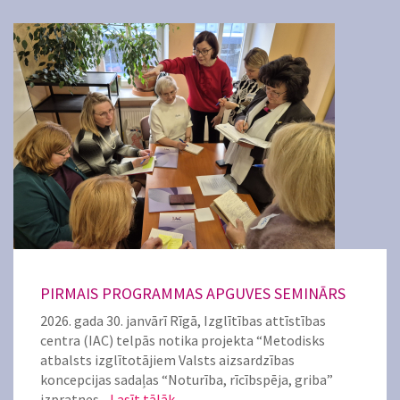
PIRMAIS PROGRAMMAS APGUVES SEMINĀRS
2026. gada 30. janvārī Rīgā, Izglītības attīstības
centra (IAC) telpās notika projekta “Metodisks
atbalsts izglītotājiem Valsts aizsardzības
koncepcijas sadaļas “Noturība, rīcībspēja, griba”
izpratnes...
Lasīt tālāk