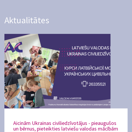
Aktualitātes
Aicinām Ukrainas civiliedzīvotājus - pieaugušos
un bērnus, pieteikties latviešu valodas mācībām