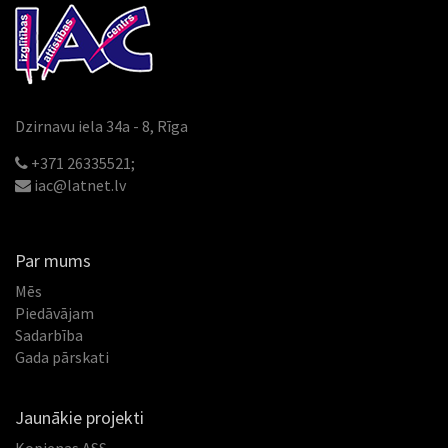
Dzirnavu iela 34a - 8, Rīga
+371 26335521;
iac@latnet.lv
Par mums
Mēs
Piedāvājam
Sadarbība
Gada pārskati
Jaunākie projekti