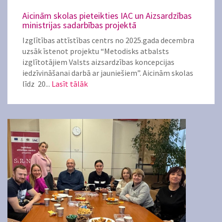
Aicinām skolas pieteikties IAC un Aizsardzības
ministrijas sadarbības projektā
Izglītības attīstības centrs no 2025.gada decembra
uzsāk īstenot projektu “Metodisks atbalsts
izglītotājiem Valsts aizsardzības koncepcijas
iedzīvināšanai darbā ar jauniešiem”. Aicinām skolas
līdz 20...
Lasīt tālāk