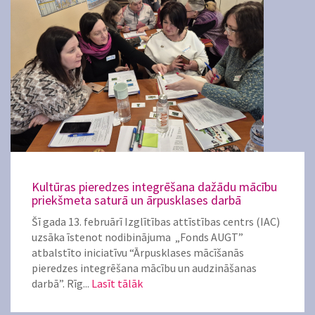
Kultūras pieredzes integrēšana dažādu mācību
priekšmeta saturā un ārpusklases darbā
Šī gada 13. februārī Izglītības attīstības centrs (IAC)
uzsāka īstenot nodibinājuma „Fonds AUGT”
atbalstīto iniciatīvu “Ārpusklases mācīšanās
pieredzes integrēšana mācību un audzināšanas
darbā”. Rīg...
Lasīt tālāk