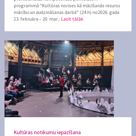
programmā “Kultūras norises kā mācīšanās resurss
mācību un audzināšanas darbā” (24 h) no2026. gada
13. februāra – 20. mar...
Lasīt tālāk
Kultūras notikumu iepazīšana