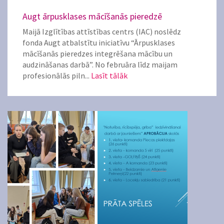
Augt ārpusklases mācīšanās pieredzē
Maijā Izglītības attīstības centrs (IAC) noslēdz
fonda Augt atbalstītu iniciatīvu “Ārpusklases
mācīšanās pieredzes integrēšana mācību un
audzināšanas darbā”. No februāra līdz maijam
profesionālās piln...
Lasīt tālāk