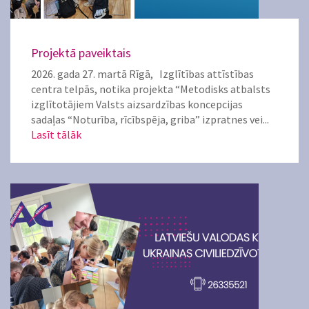
Projektā paveiktais
2026. gada 27. martā Rīgā, Izglītības attīstības
centra telpās, notika projekta “Metodisks atbalsts
izglītotājiem Valsts aizsardzības koncepcijas
sadaļas “Noturība, rīcībspēja, griba” izpratnes vei...
Lasīt tālāk