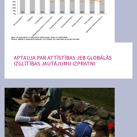
APTAUJA PAR ATTĪSTĪBAS JEB GLOBĀLĀS
IZGLĪTĪBAS JAUTĀJUMU IZPRATNI