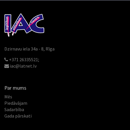
Dzirnavu iela 34a - 8, Rīga
+371 26335521;
iac@latnet.lv
Par mums
Mēs
Piedāvājam
Sadarbība
Gada pārskati