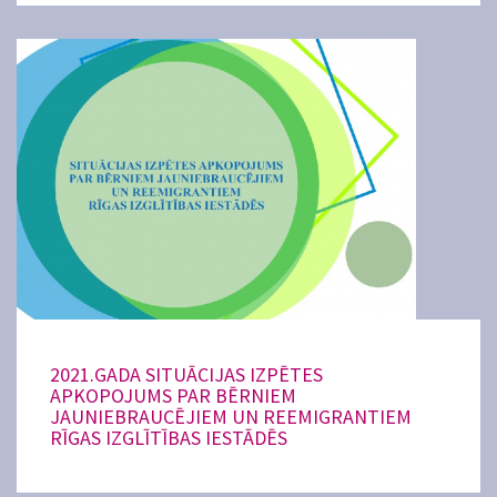
2021.GADA SITUĀCIJAS IZPĒTES
APKOPOJUMS PAR BĒRNIEM
JAUNIEBRAUCĒJIEM UN REEMIGRANTIEM
RĪGAS IZGLĪTĪBAS IESTĀDĒS