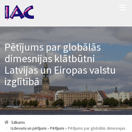
Pētījums par globālās
dimesnijas klātbūtni
Latvijas un Eiropas valstu
izglītībā
Sākums
Izdevumi un pētījumi
»
Pētījumi
» Pētījums par globālās dimesnijas