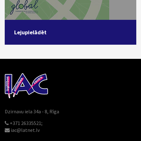
Lejupielādēt
Dzirnavu iela 34a - 8, Rīga
+371 26335521;
iac@latnet.lv