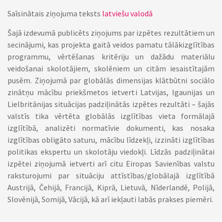
Saīsinātais ziņojuma teksts
latviešu valodā
Šajā izdevumā publicēts ziņojums par izpētes rezultātiem un
secinājumi, kas projekta gaitā veidos pamatu tālākizglītības
programmu, vērtēšanas kritēriju un dažādu materiālu
veidošanai skolotājiem, skolēniem un citām iesaistītajām
pusēm. Ziņojumā par globālās dimensijas klātbūtni sociālo
zinātņu mācību priekšmetos ietverti Latvijas, Igaunijas un
Lielbritānijas situācijas padziļinātās izpētes rezultāti – šajās
valstīs tika vērtēta globālās izglītības vieta formālajā
izglītībā, analizēti normatīvie dokumenti, kas nosaka
izglītības obligāto saturu, mācību līdzekļi, izzināti izglītības
politikas ekspertu un skolotāju viedokļi. Līdzās padziļinātai
izpētei ziņojumā ietverti arī citu Eiropas Savienības valstu
raksturojumi par situāciju attīstības/globālajā izglītībā
Austrijā, Čehijā, Francijā, Kiprā, Lietuvā, Nīderlandē, Polijā,
Slovēnijā, Somijā, Vācijā, kā arī iekļauti labās prakses piemēri.