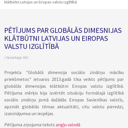
klātbūtni Latvijas un Eiropas valstu izglītībā
PĒTĪJUMS PAR GLOBĀLĀS DIMESNIJAS
KLĀTBŪTNI LATVIJAS UN EIROPAS
VALSTU IZGLĪTĪBĀ
/ Ievietoja:
IAC
Projekta "Globālā dimensija sociālo zinātņu mācību
priekšmetos" ietvaros 2013.gadā tika veikts pētījums par
globālās dimensijas klātbūtni Eiropas valstu izglītībā.
Pētījuma mērķis bija izvērtēt situāciju formālajā izglītībā
sociālo zinātņu jomā dažādās Eiropas Savienības valstīs,
apzināt globālās tēmas aktualitāti, citu valstu pieredzi,
izaicinājumus un iespējas.
Pētījuma ziņojuma teksts
angļu valodā