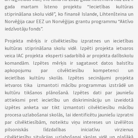
gada martam īsteno projektu “Iecietības kultūras
stiprināšana skolu vidē”, ko finansē Islande, Lihtenšteina un
Norvēģija caur EEZ un Norvēģijas grantu programmu “Aktīvo
iedzīvotāju fonds”.
Projekta mērķis ir cilvēktiesību izpratnes un iecietības
kultūras stiprināšana skolu vidē. Izpēti projekta ietvaros
veica IAC projekta eksperti sadarbībā ar projekta dalībskolu
komandām. Izpētes mērķis ir sagatavot datos balstītu
apkopojumu par cilvēktiesību kompetenci un
iecietības kultūru skolās. Izpētes secinājumi projekta
ietvaros tika izmantoti mācību programmas izstrādē un
kultūru tikšanos plānošanā. Izpētes dati par jauniešu
attieksmi pret iecietību un diskrimināciju un izveidotā
izpētes anketa var tikt izmantoti cilvēktiesību mācību
procesa uzlabošanai skolās, lai identificētu jauniešu izpratni
par cilvēktiesībām, noteiktu viņu intereses un izvēlētos
pilsoniskās līdzdalības iniciatīvu virzienus
cilvēktiesību situācijas uzlabošanai skolas vidē un plašākā