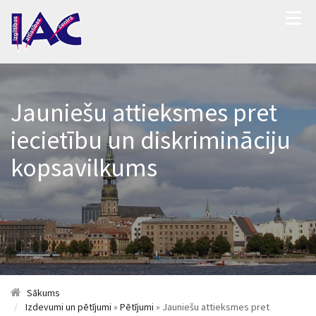
Jauniešu attieksmes pret
iecietību un diskrimināciju
kopsavilkums
Sākums
Izdevumi un pētījumi
»
Pētījumi
» Jauniešu attieksmes pret