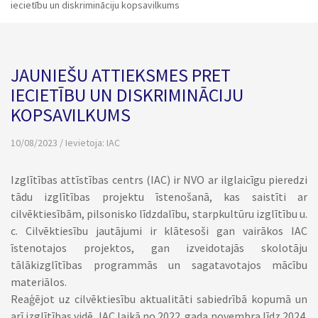
iecietību un diskrimināciju kopsavilkums
JAUNIEŠU ATTIEKSMES PRET
IECIETĪBU UN DISKRIMINĀCIJU
KOPSAVILKUMS
10/08/2023 / Ievietoja:
IAC
Izglītības attīstības centrs (IAC) ir NVO ar ilglaicīgu pieredzi
tādu izglītības projektu īstenošanā, kas saistīti ar
cilvēktiesībām, pilsonisko līdzdalību, starpkultūru izglītību u.
c. Cilvēktiesību jautājumi ir klātesoši gan vairākos IAC
īstenotajos projektos, gan izveidotajās skolotāju
tālākizglītības programmās un sagatavotajos mācību
materiālos.
Reaģējot uz cilvēktiesību aktualitāti sabiedrībā kopumā un
arī izglītības vidē, IAC laikā no 2022. gada novembra līdz 2024.