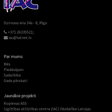
Dzirnavu iela 34a - 8, Rīga
+371 26335521;
iac@latnet.lv
Par mums
Mēs
Piedāvājam
Sadarbība
Gada pārskati
Jaunākie projekti
Kopienas ASS
Izglītības attīstības centra (IAC) līdzdalība Latvijas