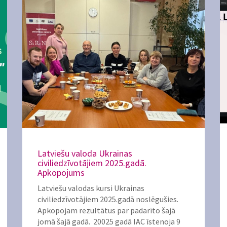
Latviešu valoda Ukrainas
civiliedzīvotājiem 2025.gadā.
Apkopojums
Latviešu valodas kursi Ukrainas
civiliedzīvotājiem 2025.gadā noslēgušies.
Apkopojam rezultātus par padarīto šajā
jomā šajā gadā. 20025 gadā IAC īstenoja 9