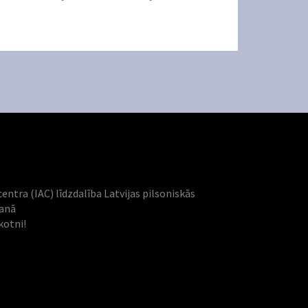
centra (IAC) līdzdalība Latvijas pilsoniskās
šanā
kotni!