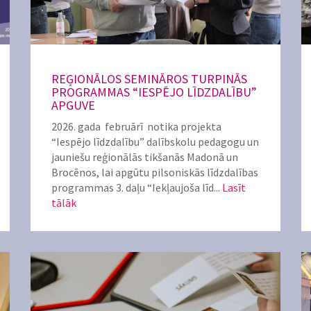
REĢIONĀLOS SEMINĀROS TURPINĀS
PROGRAMMAS “IESPĒJO LĪDZDALĪBU”
APGUVE
2026. gada februārī notika projekta
“Iespējo līdzdalību” dalībskolu pedagogu un
jauniešu reģionālās tikšanās Madonā un
Brocēnos, lai apgūtu pilsoniskās līdzdalības
programmas 3. daļu “Iekļaujoša līd...
Lasīt
tālāk