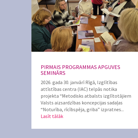
PIRMAIS PROGRAMMAS APGUVES
SEMINĀRS
2026. gada 30. janvārī Rīgā, Izglītības
attīstības centra (IAC) telpās notika
projekta “Metodisks atbalsts izglītotājiem
Valsts aizsardzības koncepcijas sadaļas
“Noturība, rīcībspēja, griba” izpratnes...
Lasīt tālāk