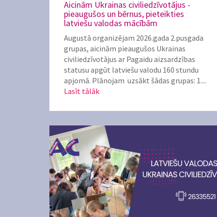
Aicinām Ukrainas civiliedzīvotājus -
pieaugušos un bērnus, pieteikties
latviešu valodas mācībām
Augustā organizējam 2026.gada 2.pusgada
grupas, aicinām pieaugušos Ukrainas
civiliedzīvotājus ar Pagaidu aizsardzības
statusu apgūt latviešu valodu 160 stundu
apjomā. Plānojam uzsākt šādas grupas: 1....
Lasīt tālāk