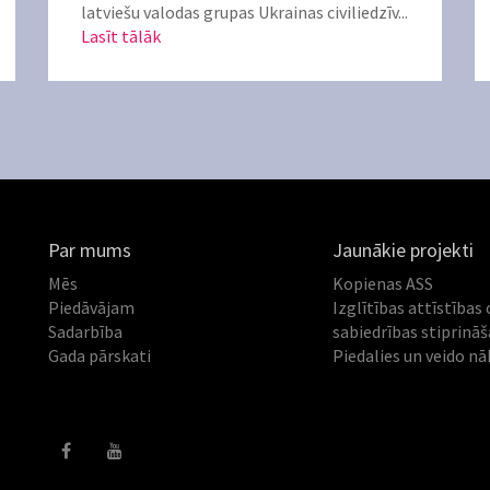
latviešu valodas grupas Ukrainas civiliedzīv...
Lasīt tālāk
Par mums
Jaunākie projekti
Mēs
Kopienas ASS
Piedāvājam
Izglītības attīstības 
Sadarbība
sabiedrības stiprinā
Gada pārskati
Piedalies un veido nā