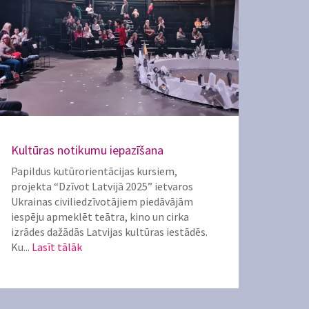
Kultūras notikumu iepazīšana
Papildus kutūrorientācijas kursiem,
projekta “Dzīvot Latvijā 2025” ietvaros
Ukrainas civiliedzīvotājiem piedāvājām
iespēju apmeklēt teātra, kino un cirka
izrādes dažādās Latvijas kultūras iestādēs.
Ku...
Lasīt tālāk