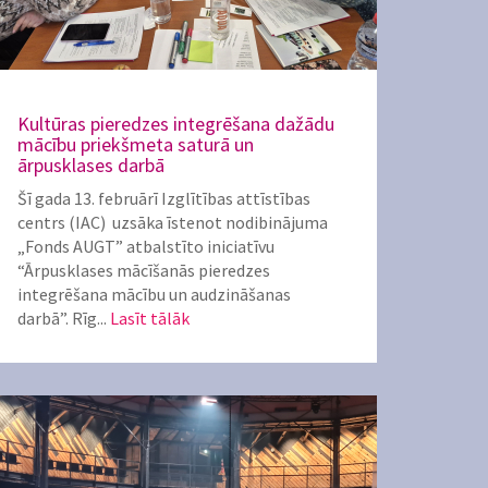
Kultūras pieredzes integrēšana dažādu
mācību priekšmeta saturā un
ārpusklases darbā
Šī gada 13. februārī Izglītības attīstības
centrs (IAC) uzsāka īstenot nodibinājuma
„Fonds AUGT” atbalstīto iniciatīvu
“Ārpusklases mācīšanās pieredzes
integrēšana mācību un audzināšanas
darbā”. Rīg...
Lasīt tālāk