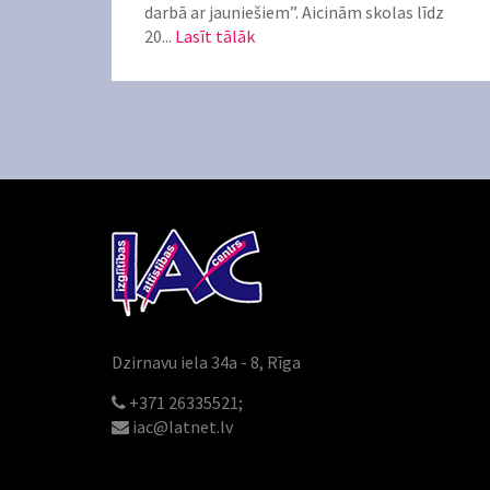
darbā ar jauniešiem”. Aicinām skolas līdz
20...
Lasīt tālāk
Dzirnavu iela 34a - 8, Rīga
+371 26335521;
iac@latnet.lv