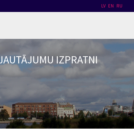
LV
EN
RU
 JAUTĀJUMU IZPRATNI