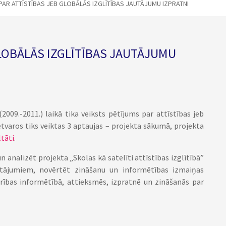
PAR ATTĪSTĪBAS JEB GLOBĀLĀS IZGLĪTĪBAS JAUTĀJUMU IZPRATNI
GLOBĀLĀS IZGLĪTĪBAS JAUTĀJUMU
(2009.-2011.) laikā tika veiksts pētījums par attīstības jeb
etvaros tiks veiktas 3 aptaujas – projekta sākumā, projekta
ltāti
.
n analizēt projekta „Skolas kā satelīti attīstības izglītībā”
jautājumiem, novērtēt zināšanu un informētības izmaiņas
drības informētībā, attieksmēs, izpratnē un zināšanās par