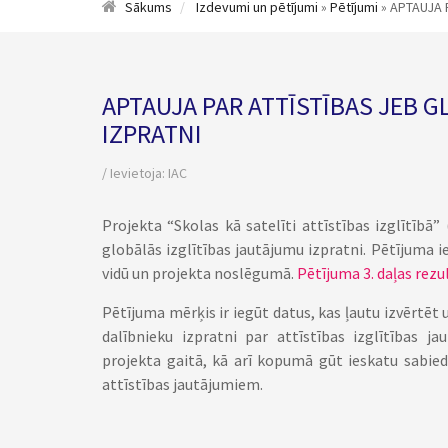
Sākums
Izdevumi un pētījumi
»
Pētījumi
» APTAUJA 
APTAUJA PAR ATTĪSTĪBAS JEB 
IZPRATNI
/ Ievietoja:
IAC
Projekta “Skolas kā satelīti attīstības izglītībā” 
globālās izglītības jautājumu izpratni. Pētījuma i
vidū un projekta noslēgumā.
Pētījuma 3. daļas rezu
Pētījuma mērķis ir iegūt datus, kas ļautu izvērtēt u
dalībnieku izpratni par attīstības izglītības 
projekta gaitā, kā arī kopumā gūt ieskatu sabie
attīstības jautājumiem.