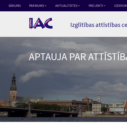
SĀKUMS
PAR MUMS
AKTUALITĀTES
PROJEKTI
IZDEVUM
Izglītības attīstības c
APTAUJA PAR ATTĪSTĪB