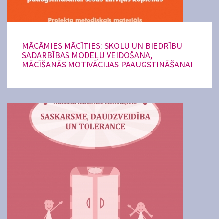
MĀCĀMIES MĀCĪTIES: SKOLU UN BIEDRĪBU
SADARBĪBAS MODEĻU VEIDOŠANA,
MĀCĪŠANĀS MOTIVĀCIJAS PAAUGSTINĀŠANAI