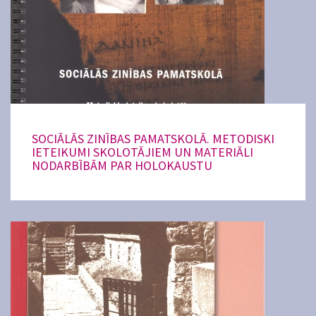
SOCIĀLĀS ZINĪBAS PAMATSKOLĀ. METODISKI
IETEIKUMI SKOLOTĀJIEM UN MATERIĀLI
NODARBĪBĀM PAR HOLOKAUSTU