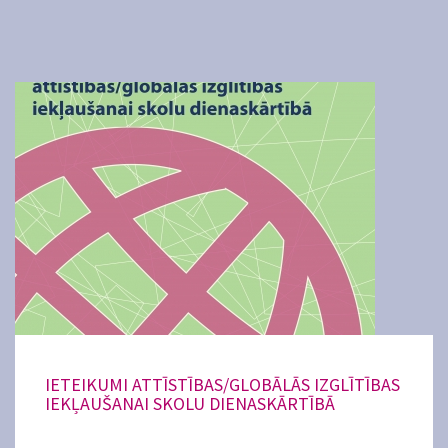
IETEIKUMI ATTĪSTĪBAS/GLOBĀLĀS IZGLĪTĪBAS
IEKĻAUŠANAI SKOLU DIENASKĀRTĪBĀ