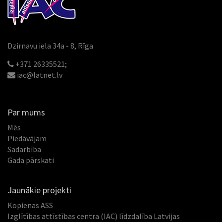
Dzirnavu iela 34a - 8, Rīga
+371 26335521;
iac@latnet.lv
Par mums
Mēs
Piedāvājam
Sadarbība
Gada pārskati
Jaunākie projekti
Kopienas ASS
Izglītības attīstības centra (IAC) līdzdalība Latvijas