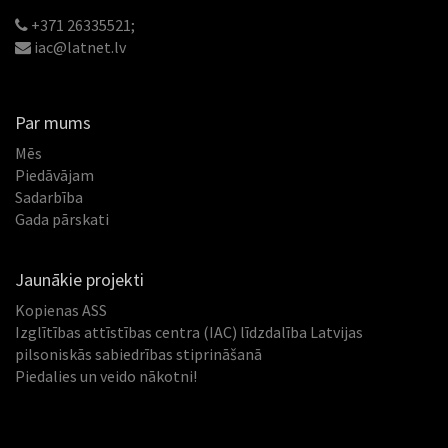
+371 26335521;
iac@latnet.lv
Par mums
Mēs
Piedāvājam
Sadarbība
Gada pārskati
Jaunākie projekti
Kopienas ASS
Izglītības attīstības centra (IAC) līdzdalība Latvijas
pilsoniskās sabiedrības stiprināšanā
Piedalies un veido nākotni!