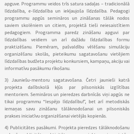
apguve. Programmu veidos trīs satura sadaļas – tradicionālā
līdzdalība, e-līdzdalība un iekļaujoša līdzdalība. Pedagogi
programmu apgūs semināros un zināšanas tālāk nodos
saviem skolēniem un citiem, projektā tieši neiesaistītiem
pedagogiem. Programma paredz zināšanu apguvi par
līdzdalības veidiem un arī dažādu līdzdalības formu
praktizēšanu. Piemēram, pašvaldību vēlēšanu simulāciju
organizēšanu skolās, pieteikumu sagatavošanu vietējiem
līdzdalības budžeta projektu konkursiem, kampaņu, akciju vai
informatīvu pasākumu rīkošanu.
3) Jauniešu-mentoru sagatavošana. Četri jaunieši katrā
projekta dalībskolā kļūs par pilsoniskās izglītības
mentoriem. Semināros un pieredzes darbnīcās viņi apgūs ne
tikai programmu “Iespējo līdzdalību!”, bet arī metodiskās
iemaņas savu zināšanu tālāknodošanai un pilsoniskās
prakses iniciatīvu organizēšanai vietējās kopienās.
4) Publicitātes pasākumi. Projekta pieredzes tālāknodošanu