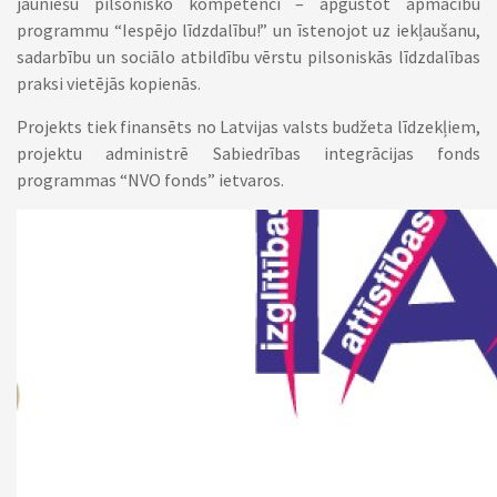
jauniešu pilsonisko kompetenci – apgūstot apmācību
programmu “Iespējo līdzdalību!” un īstenojot uz iekļaušanu,
sadarbību un sociālo atbildību vērstu pilsoniskās līdzdalības
praksi vietējās kopienās.
Projekts tiek finansēts no Latvijas valsts budžeta līdzekļiem,
projektu administrē Sabiedrības integrācijas fonds
programmas “NVO fonds” ietvaros.