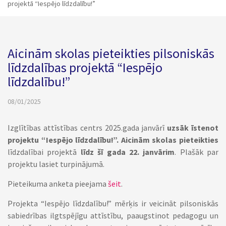
projektā “Iespējo līdzdalību!”
Aicinām skolas pieteikties pilsoniskās
līdzdalības projektā “Iespējo
līdzdalību!”
08/01/2025
Izglītības attīstības centrs 2025.gada janvārī
uzsāk īstenot
projektu “Iespējo līdzdalību!”. Aicinām skolas pieteikties
līdzdalībai projektā
līdz šī gada 22. janvārim
. Plašāk par
projektu lasiet turpinājumā.
Pieteikuma anketa pieejama
šeit
.
Projekta “Iespējo līdzdalību!” mērķis ir veicināt pilsoniskās
sabiedrības ilgtspējīgu attīstību, paaugstinot pedagogu un