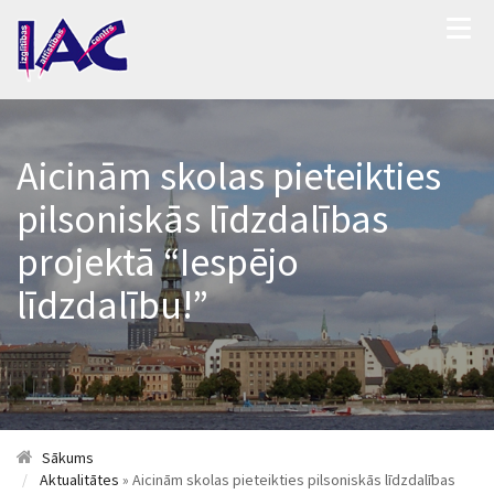
Aicinām skolas pieteikties
pilsoniskās līdzdalības
projektā “Iespējo
līdzdalību!”
Sākums
Aktualitātes
» Aicinām skolas pieteikties pilsoniskās līdzdalības