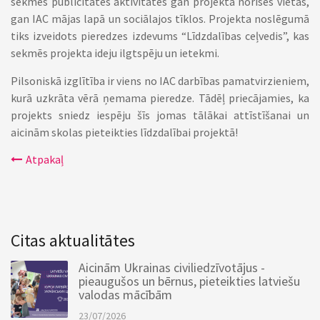
sekmēs publicitātes aktivitātes gan projekta norises vietās,
gan IAC mājas lapā un sociālajos tīklos. Projekta noslēgumā
tiks izveidots pieredzes izdevums “Līdzdalības ceļvedis”, kas
sekmēs projekta ideju ilgtspēju un ietekmi.
Pilsoniskā izglītība ir viens no IAC darbības pamatvirzieniem,
kurā uzkrāta vērā ņemama pieredze. Tādēļ priecājamies, ka
projekts sniedz iespēju šīs jomas tālākai attīstīšanai un
aicinām skolas pieteikties līdzdalībai projektā!
Atpakaļ
Citas aktualitātes
Aicinām Ukrainas civiliedzīvotājus -
pieaugušos un bērnus, pieteikties latviešu
valodas mācībām
23/07/2026