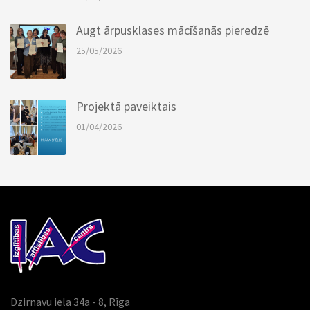
Augt ārpusklases mācīšanās pieredzē
25/05/2026
Projektā paveiktais
01/04/2026
Dzirnavu iela 34a - 8, Rīga