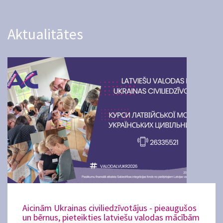
Aktualitātes
Aicinām Ukrainas civiliedzīvotājus - pieaugušos
un bērnus, pieteikties latviešu valodas mācībām