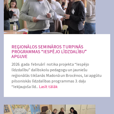
REĢIONĀLOS SEMINĀROS TURPINĀS
PROGRAMMAS “IESPĒJO LĪDZDALĪBU”
APGUVE
2026. gada februārī notika projekta “Iespējo
līdzdalību” dalībskolu pedagogu un jauniešu
reģionālās tikšanās Madonā un Brocēnos, lai apgūtu
pilsoniskās līdzdalības programmas 3. daļu
“Iekļaujoša līd...
Lasīt tālāk