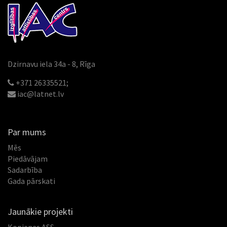
Dzirnavu iela 34a - 8, Rīga
+371 26335521;
iac@latnet.lv
Par mums
Mēs
Piedāvājam
Sadarbība
Gada pārskati
Jaunākie projekti