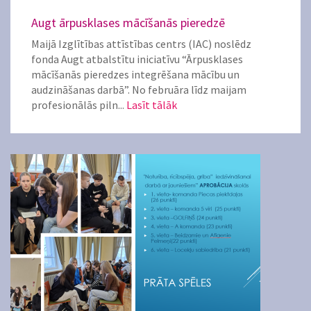
Augt ārpusklases mācīšanās pieredzē
Maijā Izglītības attīstības centrs (IAC) noslēdz
fonda Augt atbalstītu iniciatīvu “Ārpusklases
mācīšanās pieredzes integrēšana mācību un
audzināšanas darbā”. No februāra līdz maijam
profesionālās piln...
Lasīt tālāk