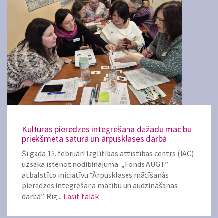
Kultūras pieredzes integrēšana dažādu mācību
priekšmeta saturā un ārpusklases darbā
Šī gada 13. februārī Izglītības attīstības centrs (IAC)
uzsāka īstenot nodibinājuma „Fonds AUGT”
atbalstīto iniciatīvu “Ārpusklases mācīšanās
pieredzes integrēšana mācību un audzināšanas
darbā”. Rīg...
Lasīt tālāk