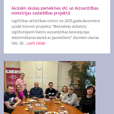
Aicinām skolas pieteikties IAC un Aizsardzības
ministrijas sadarbības projektā
Izglītības attīstības centrs no 2025.gada decembra
uzsāk īstenot projektu “Metodisks atbalsts
izglītotājiem Valsts aizsardzības koncepcijas
iedzīvināšanai darbā ar jauniešiem”. Aicinām skolas
līdz 20...
Lasīt tālāk