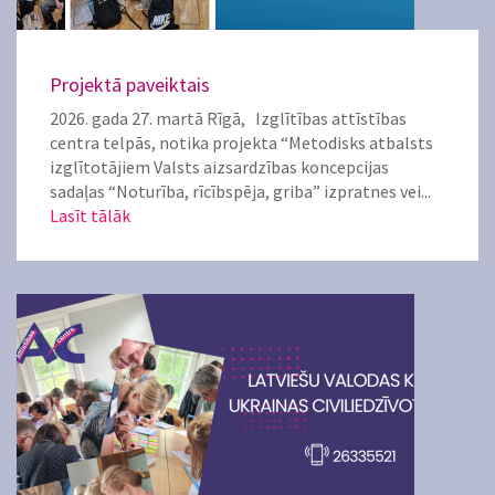
Projektā paveiktais
2026. gada 27. martā Rīgā, Izglītības attīstības
centra telpās, notika projekta “Metodisks atbalsts
izglītotājiem Valsts aizsardzības koncepcijas
sadaļas “Noturība, rīcībspēja, griba” izpratnes vei...
Lasīt tālāk