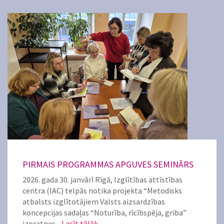
PIRMAIS PROGRAMMAS APGUVES SEMINĀRS
2026. gada 30. janvārī Rīgā, Izglītības attīstības
centra (IAC) telpās notika projekta “Metodisks
atbalsts izglītotājiem Valsts aizsardzības
koncepcijas sadaļas “Noturība, rīcībspēja, griba”
izpratnes...
Lasīt tālāk