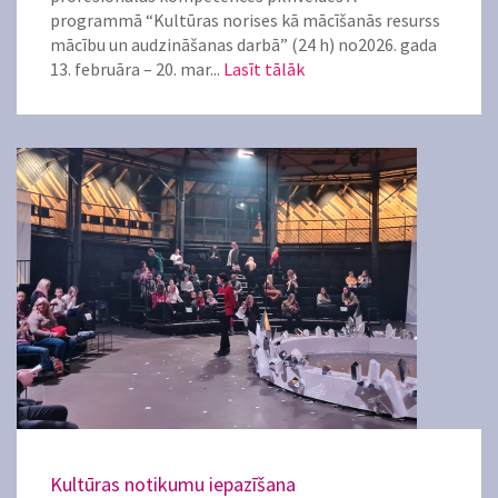
programmā “Kultūras norises kā mācīšanās resurss
mācību un audzināšanas darbā” (24 h) no2026. gada
13. februāra – 20. mar...
Lasīt tālāk
Kultūras notikumu iepazīšana