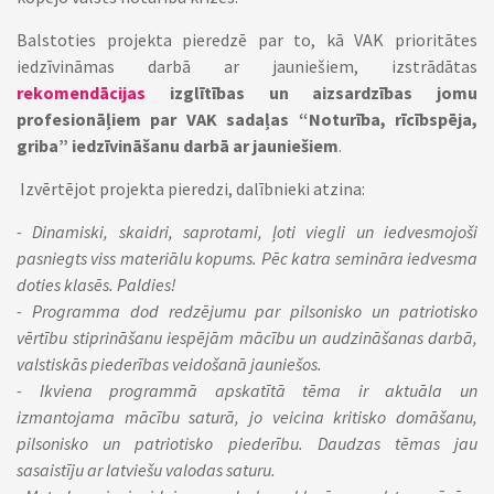
Balstoties projekta pieredzē par to, kā VAK prioritātes
iedzīvināmas darbā ar jauniešiem, izstrādātas
rekomendācijas
izglītības un aizsardzības jomu
profesionāļiem par VAK sadaļas “Noturība, rīcībspēja,
griba” iedzīvināšanu darbā ar jauniešiem
.
Izvērtējot projekta pieredzi, dalībnieki atzina:
- Dinamiski, skaidri, saprotami, ļoti viegli un iedvesmojoši
pasniegts viss materiālu kopums. Pēc katra semināra iedvesma
doties klasēs. Paldies!
- Programma dod redzējumu par pilsonisko un patriotisko
vērtību stiprināšanu iespējām mācību un audzināšanas darbā,
valstiskās piederības veidošanā jauniešos.
- Ikviena programmā apskatītā tēma ir aktuāla un
izmantojama mācību saturā, jo veicina kritisko domāšanu,
pilsonisko un patriotisko piederību. Daudzas tēmas jau
sasaistīju ar latviešu valodas saturu.