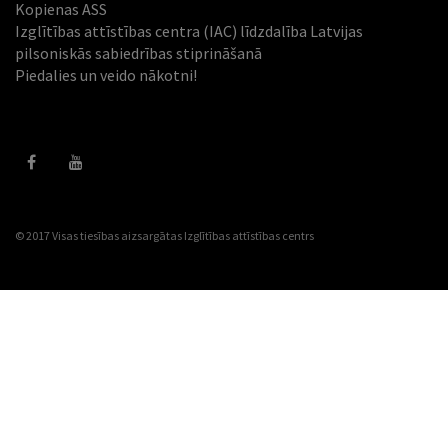
Kopienas ASS
Izglītības attīstības centra (IAC) līdzdalība Latvijas
pilsoniskās sabiedrības stiprināšanā
Piedalies un veido nākotni!
© 2017 Visas tiesības aizsargātas
Izglītības attīstības centrs