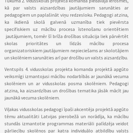
Tukuma 2. vidusskolas projekta komanda piedāvāja ierosmes,
kā par valsts aizsardzības jautājumiem sarunāties ar
pedagogiem un paplašināt viņu redzesloku. Pedagogi atzina,
ka ikdienā skolā galvenā uzmanība tiek pievērsta
specifiskiem uz mācību procesa īstenošanu orientētiem
jautājumiem, tomēr šī brīža drošības situācija liek pārvērtēt
skolas prioritātes un līdzās mācību procesa
organizatoriskiem jautājumiem nepieciešams ar skolotājiem
un skolēniem sarunāties arī par drošību un valsts aizsardzību.
Ventspils 4. vidusskolas projekta komanda projektā apgūto
veiksmīgi izmantojusi mācību nodarbībās ar jaunākā vecuma
skolēniem un ar vidusskolas posma skolēniem. Pedagogi
atzina, ka aizsardzības un drošības tematika jāsāk mācīt jau
jaunākā vecuma skolēniem.
Viļakas vidusskolas pedagogi īpaši akcentēja projektā apgūto
tēmu aktualitāti Latvijas pierobežā un norādīja, ka mācību
stundās izmantotie programmas materiāli palīdzēja veidot
pārliecību skolēnos par katra individuālo atbildību valsts