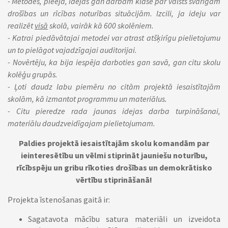
- Metodes, pieeja, idejas gan darbam klasē par valsts svarīgām
drošības un rīcības noturības situācijām. Izcili, ja ideju var
realizēt
visā
skolā, vairāk kā 600 skolēniem.
- Katrai piedāvātajai metodei var atrast atšķirīgu pielietojumu
un to pielāgot vajadzīgajai auditorijai.
- Novērtēju, ka bija iespēja darboties gan savā, gan citu skolu
kolēģu grupās.
- Ļoti daudz labu piemēru no citām projektā iesaistītajām
skolām, kā izmantot programmu un materiālus.
- Citu pieredze rada jaunas idejas darba turpināšanai,
materiālu daudzveidīgajam pielietojumam.
Paldies projektā iesaistītajām skolu komandām par
ieinteresētību un vēlmi stiprināt jauniešu noturību,
rīcībspēju un gribu rīkoties drošības un demokrātisko
vērtību stiprināšanā!
Projekta īstenošanas gaitā ir:
Sagatavota mācību satura materiāli un izveidota