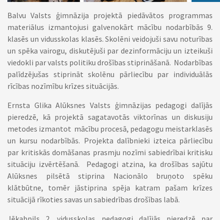
Balvu Valsts ģimnāzija projektā piedāvātos programmas
materiālus izmantojusi galvenokārt mācību nodarbībās 9.
klasēs un vidusskolas klasēs. Skolēni veidojuši savu noturības
un spēka vairogu, diskutējuši par dezinformāciju un izteikuši
viedokli par valsts politiku drošības stiprināšanā. Nodarbības
palīdzējušas stiprināt skolēnu pārliecību par individuālās
rīcības nozīmību krīzes situācijās.
Ernsta Glika Alūksnes Valsts ģimnāzijas pedagogi dalījās
pieredzē, kā projektā sagatavotās viktorīnas un diskusiju
metodes izmantot mācību procesā, pedagogu meistarklasēs
un kursu nodarbībās. Projekta dalībnieki izteica pārliecību
par kritiskās domāšanas prasmju nozīmi sabiedrībai kritisku
situāciju izvērtēšanā. Pedagogi atzina, ka drošības sajūtu
Alūksnes pilsētā stiprina Nacionālo bruņoto spēku
klātbūtne, tomēr jāstiprina spēja katram pašam krīzes
situācijā rīkoties savas un sabiedrības drošības labā.
Jēkabpils 2. vidusskolas pedagogi dalījās pieredzē par