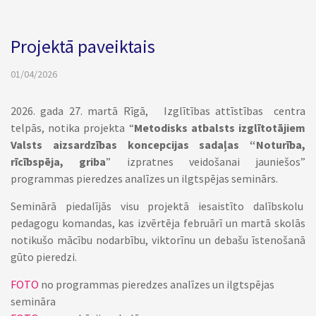
Projektā paveiktais
01/04/2026
2026. gada 27. martā Rīgā, Izglītības attīstības centra
telpās, notika projekta “
Metodisks atbalsts izglītotājiem
Valsts aizsardzības koncepcijas sadaļas “Noturība,
rīcībspēja, griba
” izpratnes veidošanai jauniešos”
programmas pieredzes analīzes un ilgtspējas seminārs.
Seminārā piedalījās visu projektā iesaistīto dalībskolu
pedagogu komandas, kas izvērtēja februārī un martā skolās
notikušo mācību nodarbību, viktorīnu un debašu īstenošanā
gūto pieredzi.
FOTO
no programmas pieredzes analīzes un ilgtspējas
semināra