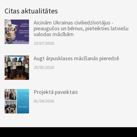
Citas aktualitātes
Aicinām Ukrainas civiliedzīvotājus -
pieaugušos un bērnus, pieteikties latviešu
valodas mācībām
23/07/2026
Augt ārpusklases mācīšanās pieredzē
25/05/2026
Projektā paveiktais
01/04/2026