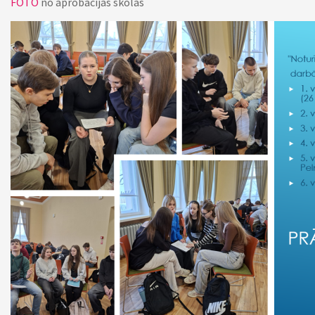
FOTO
no aprobācijas skolās