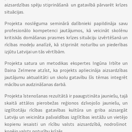
aizsardzības spēju stiprināšanā un gatavībā pārvarēt krīzes
situācijas.
Projekta noslēguma seminārā dalībnieki papildināja savu
profesionālo kompetenci jautājumos, kā veicināt skolēnu
kritiskās domāšanas prasmes krīzes situāciju izvērtēšanā un
rīcības modeļu analīzē, kā stiprināt noturību un piederības
izjūtu Latvijai un tās vērtībām.
Projekta satura un metodikas ekspertes Ingūna Irbīte un
Daina Zelmene atzīst, ka projekts apliecināja aizsardzības
jautājumu aktualitāti un skolu gatavību šīs tēmas integrēt
mācību un audzināšanas darbā.
Projekta īstenošanas rezultātā ir paaugstināta jauniešu, tajā
skaitā attālos pierobežas reģionos dzīvojošo jauniešu, un
izglītotāju rīcības gatavības kultūra un griba aizsargāt
Latviju un veicināta pašvaldības izglītības iestāžu un vietējo
kopienu iesaisti un rīcību valsts aizsardzībā, nodrošinot
kopējo valsts noturību krīzēs.