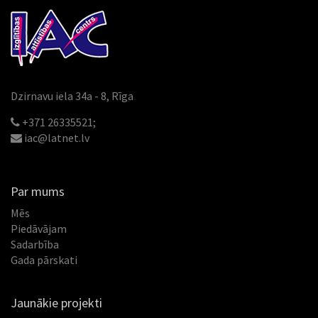
Dzirnavu iela 34a - 8, Rīga
+371 26335521;
iac@latnet.lv
Par mums
Mēs
Piedāvājam
Sadarbība
Gada pārskati
Jaunākie projekti