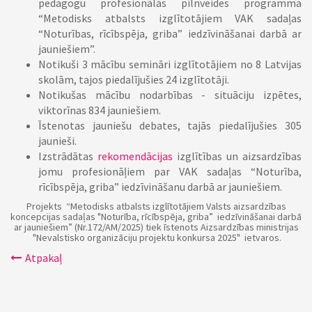
pedagogu profesionālās pilnveides programma
“Metodisks atbalsts izglītotājiem VAK sadaļas
“Noturības, rīcībspēja, griba” iedzīvināšanai darbā ar
jauniešiem”.
Notikuši 3 mācību semināri izglītotājiem no 8 Latvijas
skolām, tajos piedalījušies 24 izglītotāji.
Notikušas mācību nodarbības - situāciju izpētes,
viktorīnas 834 jauniešiem.
Īstenotas jauniešu debates, tajās piedalījušies 305
jaunieši.
Izstrādātas
rekomendācijas
izglītības un aizsardzības
jomu profesionāļiem par VAK sadaļas “Noturība,
rīcībspēja, griba” iedzīvināšanu darbā ar jauniešiem.
Projekts “Metodisks atbalsts izglītotājiem Valsts aizsardzības
koncepcijas sadaļas "Noturība, rīcībspēja, griba” iedzīvināšanai darbā
ar jauniešiem” (Nr.172/AM/2025) tiek īstenots Aizsardzības ministrijas
"Nevalstisko organizāciju projektu konkursa 2025" ietvaros.
Atpakaļ