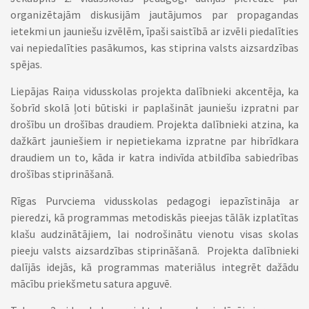
organizētajām diskusijām jautājumos par propagandas
ietekmi un jauniešu izvēlēm, īpaši saistībā ar izvēli piedalīties
vai nepiedalīties pasākumos, kas stiprina valsts aizsardzības
spējas.
Liepājas Raiņa vidusskolas projekta dalībnieki akcentēja, ka
šobrīd skolā ļoti būtiski ir paplašināt jauniešu izpratni par
drošību un drošības draudiem. Projekta dalībnieki atzina, ka
dažkārt jauniešiem ir nepietiekama izpratne par hibrīdkara
draudiem un to, kāda ir katra indivīda atbildība sabiedrības
drošības stiprināšanā.
Rīgas Purvciema vidusskolas pedagogi iepazīstināja ar
pieredzi, kā programmas metodiskās pieejas tālāk izplatītas
klašu audzinātājiem, lai nodrošinātu vienotu visas skolas
pieeju valsts aizsardzības stiprināšanā. Projekta dalībnieki
dalījās idejās, kā programmas materiālus integrēt dažādu
mācību priekšmetu satura apguvē.