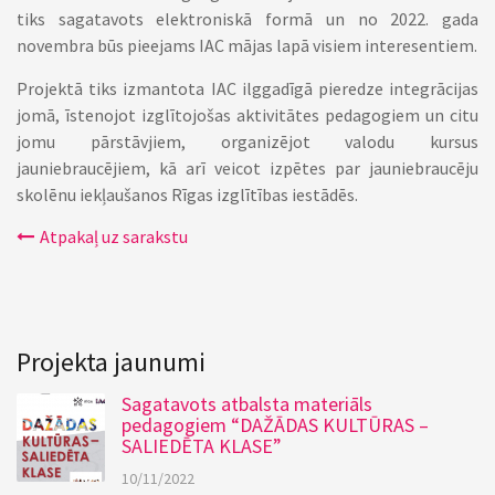
tiks sagatavots elektroniskā formā un no 2022. gada
novembra būs pieejams IAC mājas lapā visiem interesentiem.
Projektā tiks izmantota IAC ilggadīgā pieredze integrācijas
jomā, īstenojot izglītojošas aktivitātes pedagogiem un citu
jomu pārstāvjiem, organizējot valodu kursus
jauniebraucējiem, kā arī veicot izpētes par jauniebraucēju
skolēnu iekļaušanos Rīgas izglītības iestādēs.
Atpakaļ uz sarakstu
Projekta jaunumi
Sagatavots atbalsta materiāls
pedagogiem “DAŽĀDAS KULTŪRAS –
SALIEDĒTA KLASE”
10/11/2022