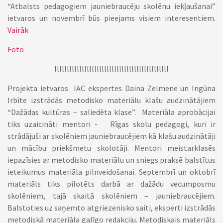
“Atbalsts pedagogiem jauniebraucēju skolēnu iekļaušanai”
ietvaros un novembrī būs pieejams visiem interesentiem.
Vairāk
Foto
llllllllllllllllllllllllllllllllllllllllllllll
Projekta ietvaros IAC ekspertes Daina Zelmene un Ingūna
Irbīte izstrādās metodisko materiālu klašu audzinātājiem
“Dažādas kultūras – saliedēta klase”. Materiāla aprobācijai
tiks uzaicināti mentori - Rīgas skolu pedagogi, kuri ir
strādājuši ar skolēniem jauniebraucējiem kā klašu audzinātāji
un mācību priekšmetu skolotāji. Mentori meistarklasēs
iepazīsies ar metodisko materiālu un sniegs praksē balstītus
ieteikumus materiāla pilnveidošanai. Septembrī un oktobrī
materiāls tiks pilotēts darbā ar dažādu vecumposmu
skolēniem, tajā skaitā skolēniem – jauniebraucējiem.
Balstoties uz saņemto atgriezenisko saiti, eksperti izstrādās
metodiskā materiāla galīgo redakciju. Metodiskais materiāls