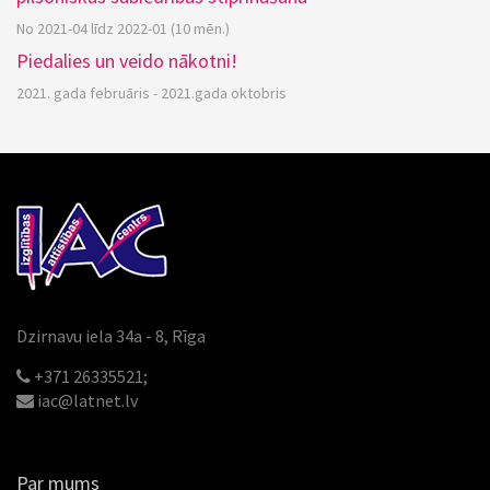
No 2021-04 līdz 2022-01 (10 mēn.)
Piedalies un veido nākotni!
2021. gada februāris - 2021.gada oktobris
Dzirnavu iela 34a - 8, Rīga
+371 26335521;
iac@latnet.lv
Par mums