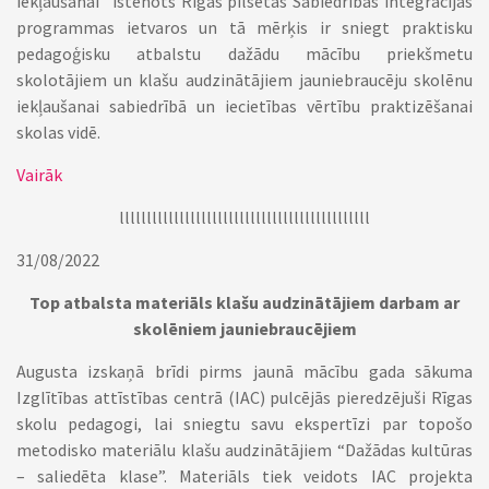
iekļaušanai” īstenots Rīgas pilsētas Sabiedrības integrācijas
programmas ietvaros un tā mērķis ir sniegt praktisku
pedagoģisku atbalstu dažādu mācību priekšmetu
skolotājiem un klašu audzinātājiem jauniebraucēju skolēnu
iekļaušanai sabiedrībā un iecietības vērtību praktizēšanai
skolas vidē.
Vairāk
llllllllllllllllllllllllllllllllllllllllllllll
31/08/2022
Top atbalsta materiāls klašu audzinātājiem darbam ar
skolēniem jauniebraucējiem
Augusta izskaņā brīdi pirms jaunā mācību gada sākuma
Izglītības attīstības centrā (IAC) pulcējās pieredzējuši Rīgas
skolu pedagogi, lai sniegtu savu ekspertīzi par topošo
metodisko materiālu klašu audzinātājiem “Dažādas kultūras
– saliedēta klase”. Materiāls tiek veidots IAC projekta