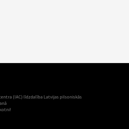
centra (IAC) līdzdalība Latvijas pilsoniskās
šanā
kotni!