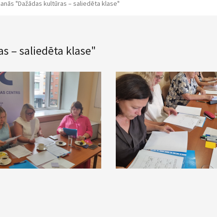
šanās "Dažādas kultūras – saliedēta klase"
s – saliedēta klase"