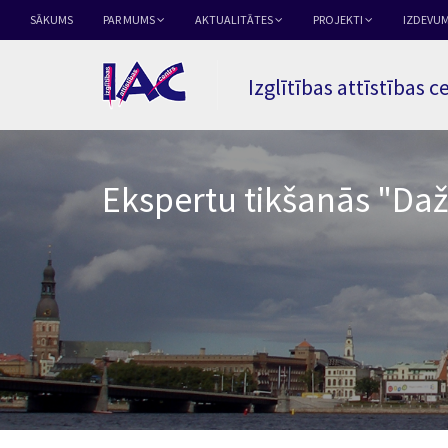
SĀKUMS
PAR MUMS
AKTUALITĀTES
PROJEKTI
IZDEVUM
Izglītības attīstības c
Ekspertu tikšanās "Daž