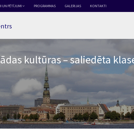
I UN PĒTĪJUMI
PROGRAMMAS
GALERIJAS
KONTAKTI
entrs
ādas kultūras – saliedēta klas