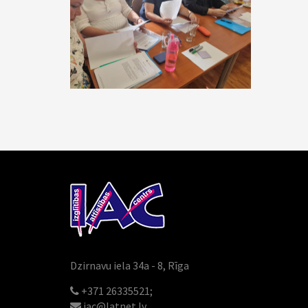
Dzirnavu iela 34a - 8, Rīga
+371 26335521;
iac@latnet.lv