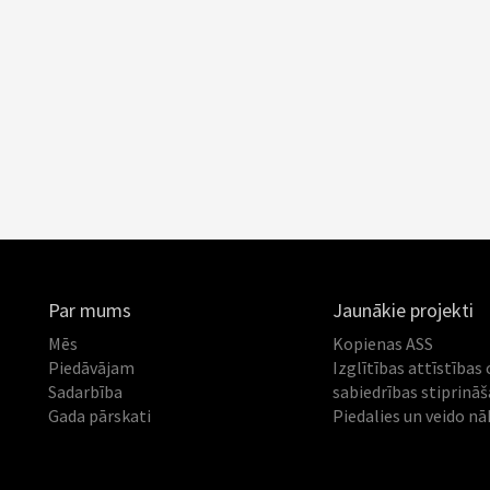
Par mums
Jaunākie projekti
Mēs
Kopienas ASS
Piedāvājam
Izglītības attīstības 
Sadarbība
sabiedrības stiprinā
Gada pārskati
Piedalies un veido nā