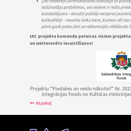
Ļoti noderēja pirmsvēlēšanu diskusija ar politiķ
iedzīvotāju problēmas, vai viņiem ir reāls prie
konstatējums – daudzi politiķi neizprot jaunieš
kalkulētāji – nevelta laiku tiem, kuriem vēl nav 1
pāris gadi paies ātri un nākamajās vēlēšanās šis
IAC projekta komanda pateicas visiem projekta
un ieinteresēto iesaistīšanos!
Projektu “Piedalies un veido nākotni!” Nr. 20
integrācijas fonds no Kultūras ministrijas
Atpakaļ