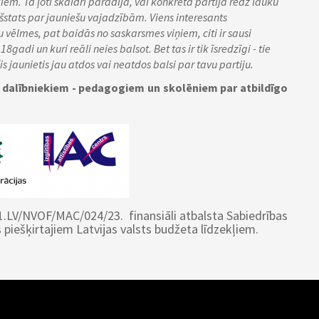
iem. Tā ļoti skaidri parādīja, vai konkrētā partija redz lauku
kšstats par jauniešu vajadzībām. Viens interesants
u vēlmes, pat baidās no saskarsmes viņiem, citi ir sausi
8gadi un kuri reāli neies balsot. Bet tas ir tik īsredzīgi - tie
 jaunietis jau atdos vai neatdos balsi par tavu partiju.
 dalībniekiem - pedagogiem un skolēniem par atbildīgo
21.LV/NVOF/MAC/024/23. finansiāli atbalsta Sabiedrības
 piešķirtajiem Latvijas valsts budžeta līdzekļiem.