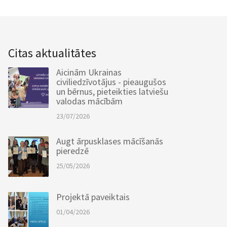
Citas aktualitātes
Aicinām Ukrainas
civiliedzīvotājus - pieaugušos
un bērnus, pieteikties latviešu
valodas mācībām
23/07/2026
Augt ārpusklases mācīšanās
pieredzē
25/05/2026
Projektā paveiktais
01/04/2026