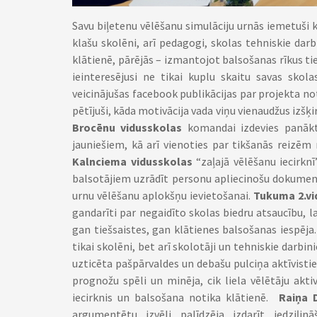
Savu biļetenu vēlēšanu simulāciju urnās iemetuši
klašu skolēni, arī pedagogi, skolas tehniskie darb
klātienē, pārējās – izmantojot balsošanas rīkus ti
ieinteresējusi ne tikai kuplu skaitu savas skola
veicinājušas facebook publikācijas par projekta 
pētījuši, kāda motivācija vada viņu vienaudžus izš
Brocēnu vidusskolas
komandai izdevies panākt 
jauniešiem, kā arī vienoties par tikšanās reizēm 
Kalnciema vidusskolas
“zaļajā vēlēšanu iecirknī
balsotājiem uzrādīt personu apliecinošu dokument
urnu vēlēšanu aplokšņu ievietošanai.
Tukuma 2.vi
gandarīti par negaidīto skolas biedru atsaucību, l
gan tiešsaistes, gan klātienes balsošanas iespēja
tikai skolēni, bet arī skolotāji un tehniskie darbini
uzticēta pašpārvaldes un debašu pulciņa aktīvist
prognožu spēli un minēja, cik liela vēlētāju aktiv
iecirknis un balsošana notika klātienē.
Raiņa 
argumentētu izvēli palīdzēja izdarīt iedziļi