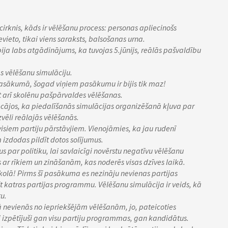
cirknis, kāds ir vēlēšanu process: personas apliecinošs
vieto, tikai viens saraksts, balsošanas urna.
ija labs atgādinājums, ka tuvojas 5.jūnijs, reālās pašvaldību
vēlēšanu simulāciju.
ā pasākumā, šogad viņiem pasākumu ir bijis tik maz!
 arī skolēnu pašpārvaldes vēlēšanas.
cājos, ka piedalīšanās simulācijas organizēšanā kļuva par
vēli reālajās vēlēšanās.
isiem partiju pārstāvjiem. Vienojāmies, ka jau rudenī
m izdodas pildīt dotos solījumus.
us par politiku, lai savlaicīgi novērstu negatīvu vēlēšanu
ar rīkiem un zināšanām, kas noderēs visas dzīves laikā.
kolā! Pirms šī pasākuma es nezināju nevienas partijas
t katras partijas programmu. Vēlēšanu simulācija ir veids, kā
tu.
ā nevienās no iepriekšējām vēlēšanām, jo, pateicoties
 izpētījuši gan visu partiju programmas, gan kandidātus.