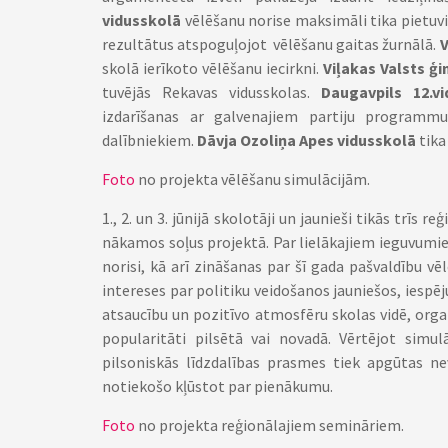
vidusskolā
vēlēšanu norise maksimāli tika pietuvi
rezultātus atspoguļojot vēlēšanu gaitas žurnālā.
V
skolā ierīkoto vēlēšanu iecirkni.
Viļakas Valsts ģ
tuvējās Rekavas vidusskolas.
Daugavpils 12.vi
izdarīšanas ar galvenajiem partiju programmu
dalībniekiem.
Dāvja Ozoliņa Apes vidusskolā
tika
Foto
no projekta vēlēšanu simulācijām.
1., 2. un 3. jūnijā skolotāji un jaunieši tikās trīs 
nākamos soļus projektā. Par lielākajiem ieguvumie
norisi, kā arī zināšanas par šī gada pašvaldību v
intereses par politiku veidošanos jauniešos, iespē
atsaucību un pozitīvo atmosfēru skolas vidē, orga
popularitāti pilsētā vai novadā. Vērtējot simul
pilsoniskās līdzdalības prasmes tiek apgūtas nevi
notiekošo kļūstot par pienākumu.
Foto
no projekta reģionālajiem semināriem.