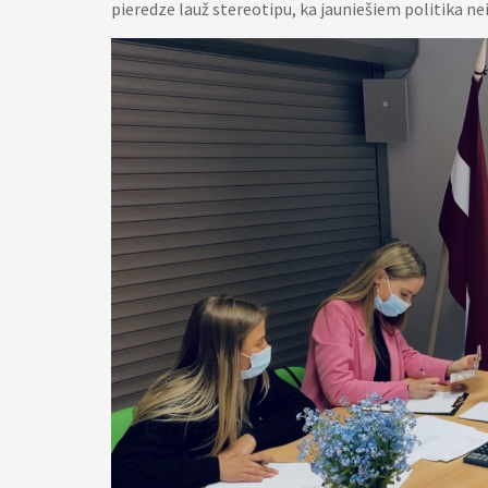
pieredze lauž stereotipu, ka jauniešiem politika ne