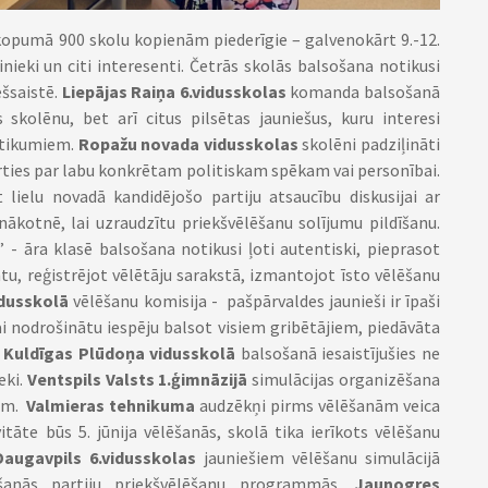
 kopumā 900 skolu kopienām piederīgie – galvenokārt 9.-12.
inieki un citi interesenti. Četrās skolās balsošana notikusi
ešsaistē.
Liepājas Raiņa 6.vidusskolas
komanda balsošanā
s skolēnu, bet arī citus pilsētas jauniešus, kuru interesi
notikumiem.
Ropažu novada vidusskolas
skolēni padziļināti
ķirties par labu konkrētam politiskam spēkam vai personībai.
lielu novadā kandidējošo partiju atsaucību diskusijai ar
nākotnē, lai uzraudzītu priekšvēlēšanu solījumu pildīšanu.
” - āra klasē balsošana notikusi ļoti autentiski, pieprasot
u, reģistrējot vēlētāju sarakstā, izmantojot īsto vēlēšanu
dusskolā
vēlēšanu komisija - pašpārvaldes jaunieši ir īpaši
ai nodrošinātu iespēju balsot visiem gribētājiem, piedāvāta
.
Kuldīgas Plūdoņa vidusskolā
balsošanā iesaistījušies ne
eki.
Ventspils Valsts 1.ģimnāzijā
simulācijas organizēšana
iem.
Valmieras tehnikuma
audzēkņi pirms vēlēšanām veica
itāte būs 5. jūnija vēlēšanās, skolā tika ierīkots vēlēšanu
Daugavpils 6.vidusskolas
jauniešiem vēlēšanu simulācijā
nāšanās partiju priekšvēlēšanu programmās.
Jaunogres