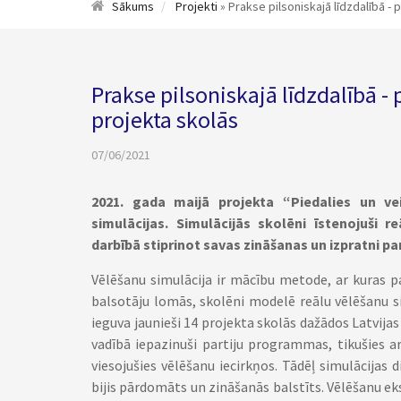
Sākums
Projekti
» Prakse pilsoniskajā līdzdalībā -
Prakse pilsoniskajā līdzdalībā -
projekta skolās
07/06/2021
2021. gada maijā projekta “Piedalies un ve
simulācijas. Simulācijās skolēni īstenojuši r
darbībā stiprinot savas zināšanas un izpratni par
Vēlēšanu simulācija ir mācību metode, ar kuras pa
balsotāju lomās, skolēni modelē reālu vēlēšanu sit
ieguva jaunieši 14 projekta skolās dažādos Latvija
vadībā iepazinuši partiju programmas, tikušies 
viesojušies vēlēšanu iecirkņos. Tādēļ simulācijas 
bijis pārdomāts un zināšanās balstīts. Vēlēšanu eks