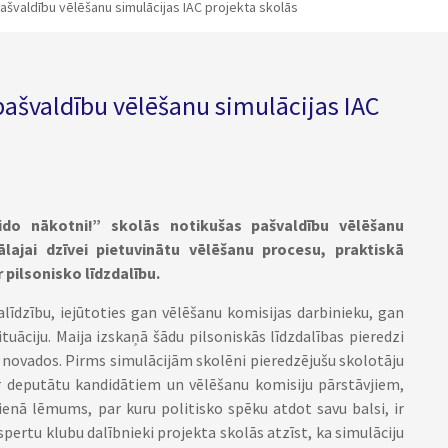
 pašvaldību vēlēšanu simulācijas IAC projekta skolās
 pašvaldību vēlēšanu simulācijas IAC
ido nākotni!” skolās notikušas pašvaldību vēlēšanu
eālajai dzīvei pietuvinātu vēlēšanu procesu, praktiskā
 pilsonisko līdzdalību.
līdzību, iejūtoties gan vēlēšanu komisijas darbinieku, gan
uāciju. Maija izskaņā šādu pilsoniskās līdzdalības pieredzi
s novados. Pirms simulācijām skolēni pieredzējušu skolotāju
ar deputātu kandidātiem un vēlēšanu komisiju pārstāvjiem,
dienā lēmums, par kuru politisko spēku atdot savu balsi, ir
pertu klubu dalībnieki projekta skolās atzīst, ka simulāciju