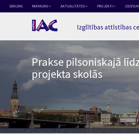
SĀKUMS
PAR MUMS
AKTUALITĀTES
PROJEKTI
IZDEVUM
Izglītības attīstības c
Prakse pilsoniskajā līd
projekta skolās