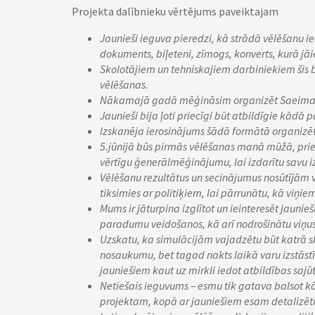
Projekta dalībnieku vērtējums paveiktajam
Jaunieši ieguva pieredzi, kā strādā vēlēšanu ie
dokuments, biļeteni, zīmogs, konverts, kurā jāie
Skolotājiem un tehniskajiem darbiniekiem šis b
vēlēšanas.
Nākamajā gadā mēģināsim organizēt Saeimas 
Jaunieši bija ļoti priecīgi būt atbildīgie kād
Izskanēja ierosinājums šādā formātā organizēt
5.jūnijā būs pirmās vēlēšanas manā mūžā, prie
vērtīgu ģenerālmēģinājumu, lai izdarītu savu iz
Vēlēšanu rezultātus un secinājumus nosūtījām v
tiksimies ar politiķiem, lai pārrunātu, kā viņie
Mums ir jāturpina izglītot un ieinteresēt jaunieš
paradumu veidošanos, kā arī nodrošinātu viņus 
Uzskatu, ka simulācijām vajadzētu būt katrā s
nosaukumu, bet tagad nakts laikā varu izstāstī
jauniešiem kaut uz mirkli iedot atbildības sajū
Netiešais ieguvums – esmu tik gatava balsot k
projektam, kopā ar jauniešiem esam detalizēti