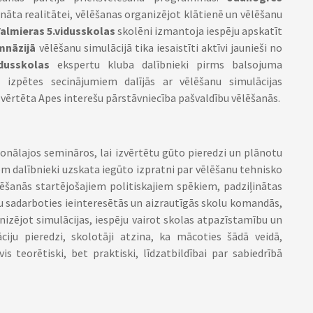
nāta realitātei, vēlēšanas organizējot klātienē un vēlēšanu
almieras 5.vidusskolas
skolēni izmantoja iespēju apskatīt
imnāzijā
vēlēšanu simulācijā tika iesaistīti aktīvi jaunieši no
dusskolas
ekspertu kluba dalībnieki pirms balsojuma
 izpētes secinājumiem dalījās ar vēlēšanu simulācijas
 vērtēta Apes interešu pārstāvniecība pašvaldību vēlēšanās.
reģionālajos semināros, lai izvērtētu gūto pieredzi un plānotu
m dalībnieki uzskata iegūto izpratni par vēlēšanu tehnisko
ēlēšanās startējošajiem politiskajiem spēkiem, padziļinātas
ju sadarboties ieinteresētās un aizrautīgās skolu komandās,
nizējot simulācijas, iespēju vairot skolas atpazīstamību un
āciju pieredzi, skolotāji atzina, ka mācoties šādā veidā,
s teorētiski, bet praktiski, līdzatbildībai par sabiedrībā