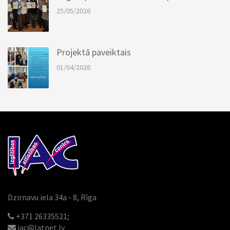
25/05/2026
Projektā paveiktais
01/04/2026
Dzirnavu iela 34a - 8, Rīga
+371 26335521;
iac@latnet.lv