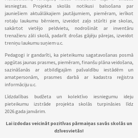
iesniegtas. Projekta skolās notikusi balsošana par
jauniešiem aktuālākajiem jautājumiem, piemēram, ierīkot
rotaļu laukumu bērniem, izveidot zaļo stūrīti pie skolas,
sakārtot vietējo peldvietu, nodrošināt ar inventāru
trenažieru zāli skolā, padarīt drošas gājēju pārejas, izveidot
treniņu laukumu suņiem u.c.
Pedagogi ir gandarīti, ka pieteikumu sagatavošanas posmā
apgūtas jaunas prasmes, piemēram, finanšu plāna veidošana,
sazināšanās ar atbildīgajām pašvaldību iestādēm un
amatpersonām, prasmes darbā ar kadastra reģistra
informāciju u.c.
Līdzdalības budžeta un kolektīvo iesniegumu ideju
pieteikumu izstrāde projekta skolās turpināsies līdz
2026.gada janvārim.
Lai izdodas veicināt pozitīvas pārmaiņas savās skolās un
dzīvesvietās!