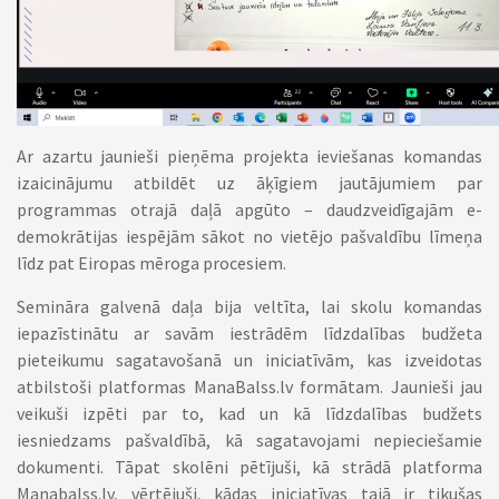
Ar azartu jaunieši pieņēma projekta ieviešanas komandas
izaicinājumu atbildēt uz āķīgiem jautājumiem par
programmas otrajā daļā apgūto – daudzveidīgajām e-
demokrātijas iespējām sākot no vietējo pašvaldību līmeņa
līdz pat Eiropas mēroga procesiem.
Semināra galvenā daļa bija veltīta, lai skolu komandas
iepazīstinātu ar savām iestrādēm līdzdalības budžeta
pieteikumu sagatavošanā un iniciatīvām, kas izveidotas
atbilstoši platformas ManaBalss.lv formātam. Jaunieši jau
veikuši izpēti par to, kad un kā līdzdalības budžets
iesniedzams pašvaldībā, kā sagatavojami nepieciešamie
dokumenti. Tāpat skolēni pētījuši, kā strādā platforma
Manabalss.lv, vērtējuši, kādas iniciatīvas tajā ir tikušas