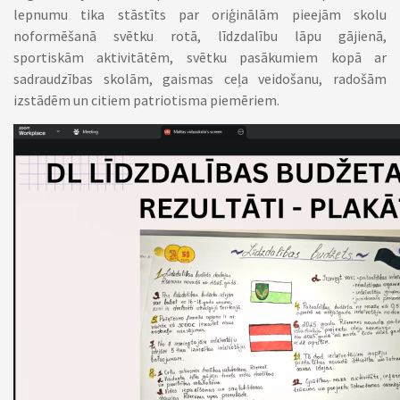
lepnumu tika stāstīts par oriģinālām pieejām skolu
noformēšanā svētku rotā, līdzdalību lāpu gājienā,
sportiskām aktivitātēm, svētku pasākumiem kopā ar
sadraudzības skolām, gaismas ceļa veidošanu, radošām
izstādēm un citiem patriotisma piemēriem.