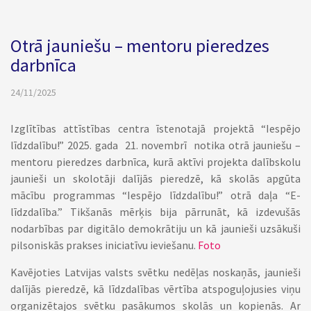
Otrā jauniešu – mentoru pieredzes
darbnīca
24/11/2025
Izglītības attīstības centra īstenotajā projektā “Iespējo
līdzdalību!” 2025. gada 21. novembrī notika otrā jauniešu –
mentoru pieredzes darbnīca, kurā aktīvi projekta dalībskolu
jaunieši un skolotāji dalījās pieredzē, kā skolās apgūta
mācību programmas “Iespējo līdzdalību!” otrā daļa “E-
līdzdalība.” Tikšanās mērķis bija pārrunāt, kā izdevušās
nodarbības par digitālo demokrātiju un kā jaunieši uzsākuši
pilsoniskās prakses iniciatīvu ieviešanu.
Foto
Kavējoties Latvijas valsts svētku nedēļas noskaņās, jaunieši
dalījās pieredzē, kā līdzdalības vērtība atspoguļojusies viņu
organizētajos svētku pasākumos skolās un kopienās. Ar