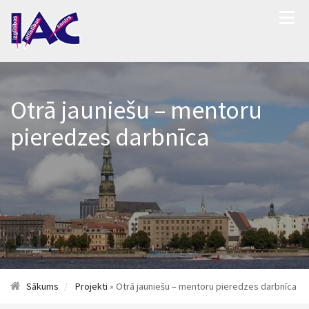
Otrā jauniešu – mentoru
pieredzes darbnīca
Sākums
Projekti
» Otrā jauniešu – mentoru pieredzes darbnīca