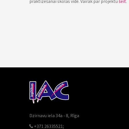
praktizēšanai skolas vidē. Vairāk par projektu
šeit
.
Dzirnavu iela 34a - 8, Rīga
+371 26335521;