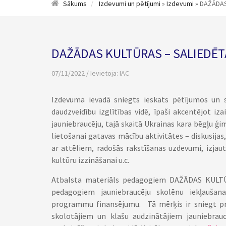
Sākums
Izdevumi un pētījumi
»
Izdevumi
» DAŽĀDAS
DAŽĀDAS KULTŪRAS – SALIEDĒT
07/11/2022 / Ievietoja:
IAC
Izdevuma ievadā sniegts ieskats pētījumos un s
daudzveidību izglītības vidē, īpaši akcentējot iz
jauniebraucēju, tajā skaitā Ukrainas kara bēgļu 
lietošanai gatavas mācību aktivitātes – diskusijas,
ar attēliem, radošās rakstīšanas uzdevumi, izjau
kultūru izzināšanai u.c.
Atbalsta materiāls pedagogiem DAŽĀDAS KULTŪ
pedagogiem jauniebraucēju skolēnu iekļaušan
programmu finansējumu. T
ā mērķis ir sniegt 
skolotājiem un klašu audzinātājiem jauniebraucē