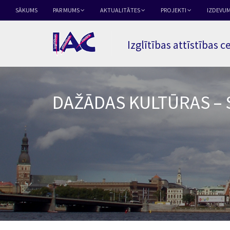
SĀKUMS
PAR MUMS
AKTUALITĀTES
PROJEKTI
IZDEVUM
Izglītības attīstības c
DAŽĀDAS KULTŪRAS – 