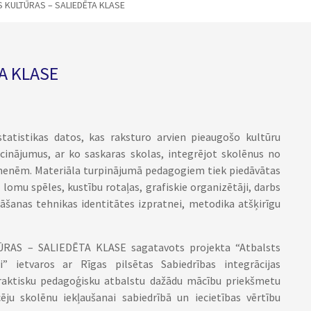
 KULTŪRAS – SALIEDĒTA KLASE
A KLASE
tatistikas datos, kas raksturo arvien pieaugošo kultūru
aicinājumus, ar ko saskaras skolas, integrējot skolēnus no
ģimenēm. Materiāla turpinājumā pedagogiem tiek piedāvātas
 lomu spēles, kustību rotaļas, grafiskie organizētāji, darbs
tāšanas tehnikas identitātes izpratnei, metodika atšķirīgu
RAS – SALIEDĒTA KLASE sagatavots projekta “Atbalsts
ai” ietvaros ar
Rīgas pilsētas Sabiedrības integrācijas
praktisku pedagoģisku atbalstu dažādu mācību priekšmetu
ju skolēnu iekļaušanai sabiedrībā un iecietības vērtību