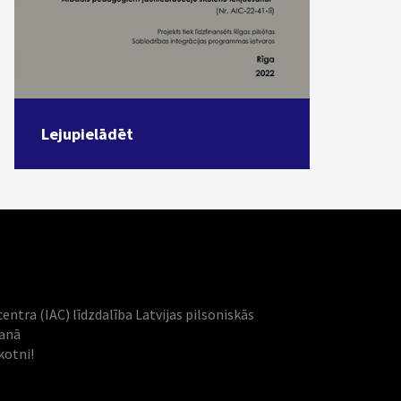
Lejupielādēt
centra (IAC) līdzdalība Latvijas pilsoniskās
šanā
kotni!