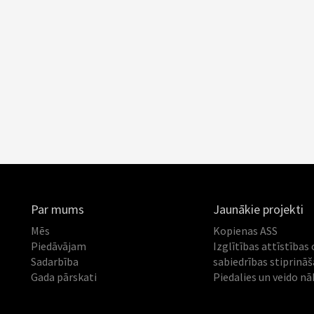
Par mums
Jaunākie projekti
Mēs
Kopienas ASS
Piedāvājam
Izglītības attīstības 
Sadarbība
sabiedrības stiprinā
Gada pārskati
Piedalies un veido nā