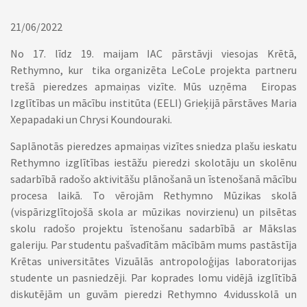
********************
21/06/2022
No 17. līdz 19. maijam IAC pārstāvji viesojas Krētā,
Rethymno, kur tika organizēta LeCoLe projekta partneru
trešā pieredzes apmaiņas vizīte. Mūs uzņēma
Eiropas
Izglītības un mācību institūta (EELI) Grieķijā pārstāves Maria
Xepapadaki un Chrysi Koundouraki.
Saplānotās pieredzes apmaiņas vizītes sniedza plašu ieskatu
Rethymno izglītības iestāžu pieredzi skolotāju un skolēnu
sadarbībā radošo aktivitāšu plānošanā un īstenošanā mācību
procesa laikā. To vērojām Rethymno Mūzikas skolā
(vispārizglītojošā skola ar mūzikas novirzienu) un pilsētas
skolu radošo projektu īstenošanu sadarbībā ar Mākslas
galeriju. Par studentu pašvadītām mācībām mums pastāstīja
Krētas universitātes Vizuālās antropoloģijas laboratorijas
studente un pasniedzēji. Par koprades lomu vidējā izglītībā
diskutējām un guvām pieredzi Rethymno 4.vidusskolā un