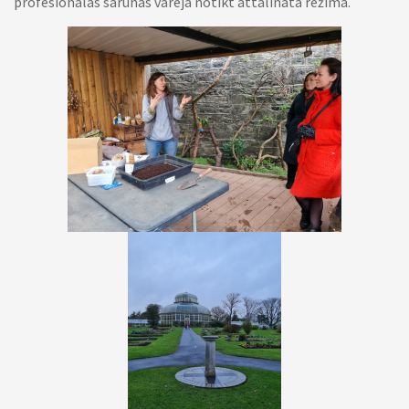
profesionālās sarunas varēja notikt attālinātā režīmā.