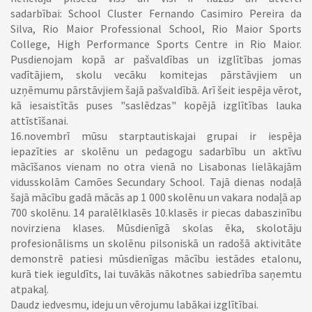
sadarbībai: School Cluster Fernando Casimiro Pereira da
Silva, Rio Maior Professional School, Rio Maior Sports
College, High Performance Sports Centre in Rio Maior.
Pusdienojam kopā ar pašvaldības un izglītības jomas
vadītājiem, skolu vecāku komitejas pārstāvjiem un
uzņēmumu pārstāvjiem šajā pašvaldībā. Arī šeit iespēja vērot,
kā iesaistītās puses
"saslēdzas" kopējā izglītības lauka
attīstīšanai.
16.novembrī mūsu starptautiskajai grupai ir iespēja
iepazīties ar skolēnu un pedagogu sadarbību un aktīvu
mācīšanos vienam no otra vienā no Lisabonas lielākajām
vidusskolām Camões Secundary School. Tajā dienas nodaļā
šajā mācību gadā mācās ap 1 000 skolēnu un vakara nodaļā ap
700 skolēnu. 14 paralēlklasēs 10.klasēs ir piecas dabaszinību
novirziena klases. Mūsdienīgā skolas ēka, skolotāju
profesionālisms un skolēnu pilsoniskā un radošā aktivitāte
demonstrē patiesi mūsdienīgas mācību iestādes etalonu,
kurā tiek ieguldīts, lai tuvākās nākotnes sabiedrība saņemtu
atpakaļ.
Daudz iedvesmu, ideju un vērojumu labākai izglītībai.