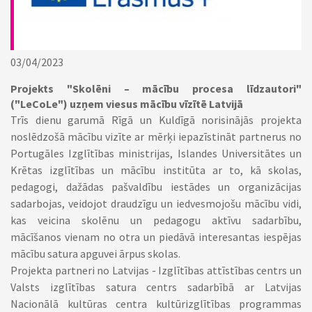
03/04/2023
Projekts "Skolēni – mācību procesa līdzautori"
("LeCoLe") uzņem viesus mācību vīzītē Latvijā
Trīs dienu garumā Rīgā un Kuldīgā norisinājās projekta
noslēdzošā mācību vizīte ar mērķi iepazīstināt partnerus no
Portugāles Izglītības ministrijas, Islandes Universitātes un
Krētas izglītības un mācību institūta ar to, kā skolas,
pedagogi, dažādas pašvaldību iestādes un organizācijas
sadarbojas, veidojot draudzīgu un iedvesmojošu mācību vidi,
kas veicina skolēnu un pedagogu aktīvu sadarbību,
mācīšanos vienam no otra un piedāvā interesantas iespējas
mācību satura apguvei ārpus skolas.
Projekta partneri no Latvijas - Izglītības attīstības centrs un
Valsts izglītības satura centrs sadarbībā ar Latvijas
Nacionālā kultūras centra kultūrizglītības programmas