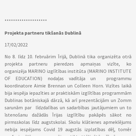
********************
Projekta partneru tikšanās Dublinā
17/02/2022
No 8. līdz 10. februārim Īrijā, Dublinā tika organizēta otrā
projekta partneru pieredzes apmaiņas vizīte, ko
organizēja MARINO izglītības institūta (MARINO INSTITUTE
OF EDUCATION) nodaļas vadītāja un programmu
koordinatore Aimie Brennan un Colleen Horn. Vizītes laikā
bija iespēja iepazīties ar praktiskām izglītības programmām
Dublinas botāniskajā dārzā, kā arī prezentācijām un Zomm
sarunām par līdzdalības un sadarbības jautājumiem un to
īstenošanu dažādās Īrijas izglītību pakāpēs sākot no
pirmsskolas līdz augstskolai. Skolu klātienes apmeklējums
nebija iespējams Covid 19 augstās izplatības dēļ, tomēr