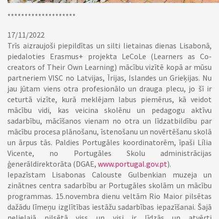
********************
17/11/2022
Trīs aizraujoši piepildītas un silti lietainas dienas Lisabonā,
piedaloties Erasmus+ projekta LeCoLe (Learners as Co-
creators of Their Own Learning) mācību vizītē kopā ar mūsu
partneriem VISC no Latvijas, Īrijas, Islandes un Grieķijas. Nu
jau jūtam viens otra profesionālo un drauga plecu, jo šī ir
ceturtā vizīte, kurā meklējam labus piemērus, kā veidot
mācību vidi, kas veicina skolēnu un pedagogu aktīvu
sadarbību, mācīšanos vienam no otra un līdzatbildību par
mācību procesa plānošanu, īstenošanu un novērtēšanu skolā
un ārpus tās. Paldies Portugāles koordinatorēm, īpaši Lília
Vicente, no Portugāles Skolu administrācijas
ģenerāldirektorāta (DGAE,
www.portugal.gov.pt
).
Iepazīstam Lisabonas Calouste Gulbenkian muzeja un
zinātnes centra sadarbību ar Portugāles skolām un mācību
programmas. 15.novembra dienu veltām Rio Maior pilsētas
dažādu līmeņu izglītības iestāžu sadarbības iepazīšanai. Šajā
nelielajā pilsētā viss un visi ir līdzās un atvērti