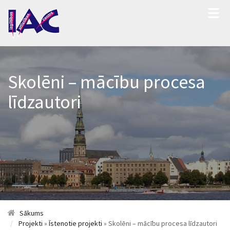
Skolēni – mācību procesa
līdzautori
Sākums
Projekti
»
Īstenotie projekti
» Skolēni – mācību procesa līdzautori