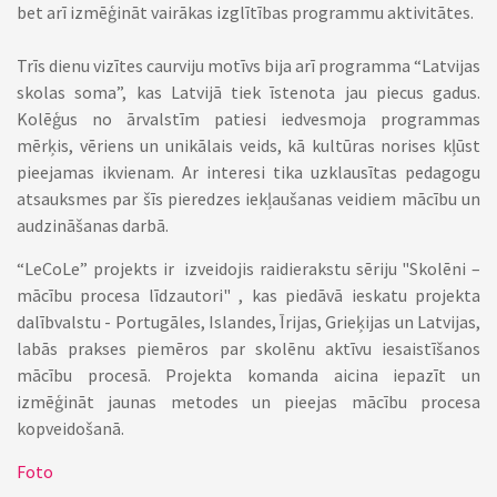
bet arī izmēģināt vairākas izglītības programmu aktivitātes.
Trīs dienu vizītes caurviju motīvs bija arī programma “Latvijas
skolas soma”, kas Latvijā tiek īstenota jau piecus gadus.
Kolēģus no ārvalstīm patiesi iedvesmoja programmas
mērķis, vēriens un unikālais veids, kā kultūras norises kļūst
pieejamas ikvienam. Ar interesi tika uzklausītas pedagogu
atsauksmes par šīs pieredzes iekļaušanas veidiem mācību un
audzināšanas darbā.
“LeCoLe” projekts ir izveidojis raidierakstu sēriju "Skolēni –
mācību procesa līdzautori" , kas piedāvā ieskatu projekta
dalībvalstu - Portugāles, Islandes, Īrijas, Grieķijas un Latvijas,
labās prakses piemēros par skolēnu aktīvu iesaistīšanos
mācību procesā. Projekta komanda aicina iepazīt un
izmēģināt jaunas metodes un pieejas mācību procesa
kopveidošanā.
Foto