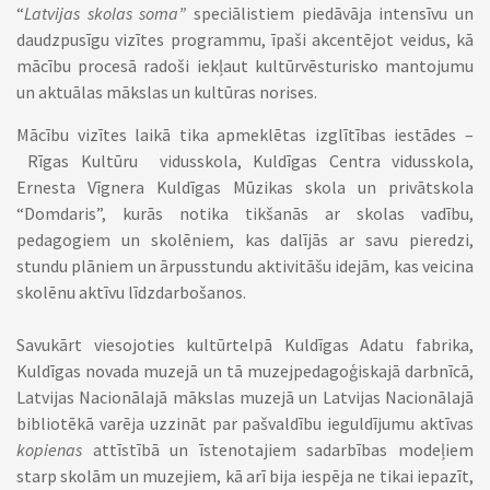
“
Latvijas skolas soma”
speciālistiem piedāvāja intensīvu un
daudzpusīgu vizītes programmu, īpaši akcentējot veidus, kā
mācību procesā radoši iekļaut kultūrvēsturisko mantojumu
un aktuālas mākslas un kultūras norises.
Mācību vizītes laikā tika apmeklētas izglītības iestādes –
Rīgas Kultūru vidusskola, Kuldīgas Centra vidusskola,
Ernesta Vīgnera Kuldīgas Mūzikas skola un privātskola
“Domdaris”, kurās notika tikšanās ar skolas vadību,
pedagogiem un skolēniem, kas dalījās ar savu pieredzi,
stundu plāniem un ārpusstundu aktivitāšu idejām, kas veicina
skolēnu aktīvu līdzdarbošanos.
Savukārt viesojoties kultūrtelpā Kuldīgas Adatu fabrika,
Kuldīgas novada muzejā un tā muzejpedagoģiskajā darbnīcā,
Latvijas Nacionālajā mākslas muzejā un Latvijas Nacionālajā
bibliotēkā varēja uzzināt par pašvaldību ieguldījumu aktīvas
kopienas
attīstībā un īstenotajiem sadarbības modeļiem
starp skolām un muzejiem, kā arī bija iespēja ne tikai iepazīt,