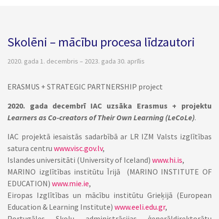
Skolēni – mācību procesa līdzautori
2020. gada 1. decembris – 2023. gada 30. aprīlis
ERASMUS + STRATEGIC PARTNERSHIP project
2020. gada decembrī IAC uzsāka Erasmus + projektu
Learners as Co-creators of Their Own Learning (LeCoLe)
.
IAC projektā iesaistās sadarbībā ar LR IZM Valsts izglītības
satura centru
www.visc.gov.lv
,
Islandes universitāti (University of Iceland)
www.hi.is
,
MARINO izglītības institūtu Īrijā (MARINO INSTITUTE OF
EDUCATION)
www.mie.ie
,
Eiropas Izglītības un mācību institūtu Grieķijā (European
Education & Learning Institute)
www.eeli.edu.gr
,
Portugāles Skolu administrācijas ģenerāldirektorātu