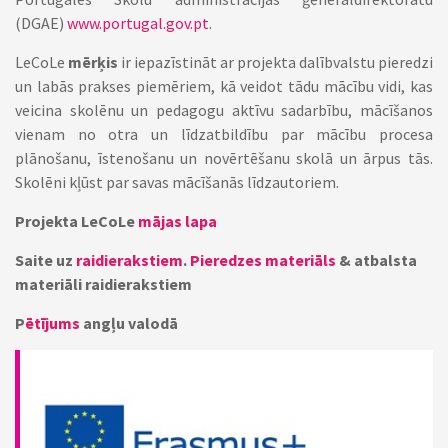
(DGAE)
www.portugal.gov.pt
.
LeCoLe
mērķis
ir iepazīstināt ar projekta dalībvalstu pieredzi
un labās prakses piemēriem, kā veidot tādu mācību vidi, kas
veicina skolēnu un pedagogu aktīvu sadarbību, mācīšanos
vienam no otra un līdzatbildību par mācību procesa
plānošanu, īstenošanu un novērtēšanu skolā un ārpus tās.
Skolēni kļūst par savas mācīšanās līdzautoriem.
Projekta LeCoLe
mājas lapa
Saite uz
raidierakstiem
.
Pieredzes materiāls
& atbalsta
materiāli raidierakstiem
P
ētījums
angļu valodā