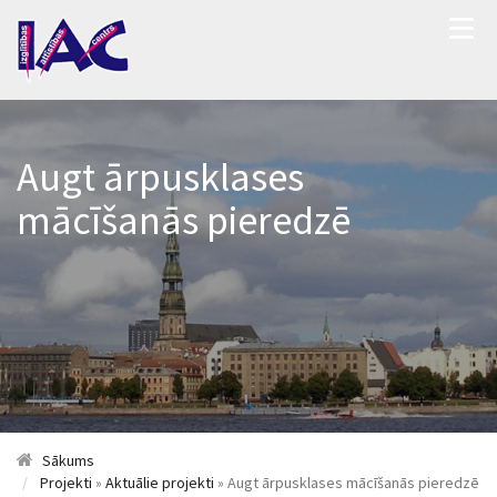
Augt ārpusklases
mācīšanās pieredzē
Sākums
Projekti
»
Aktuālie projekti
» Augt ārpusklases mācīšanās pieredzē