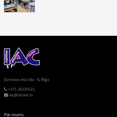
Dzirnavu iela 34a - 8, Rīga
+371 26335521;
iac@latnet.lv
Par mums