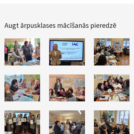
Augt ārpusklases mācīšanās pieredzē