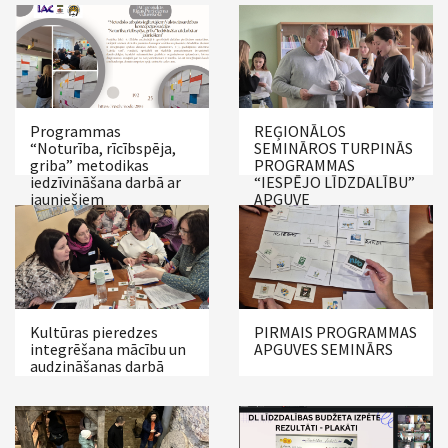
Programmas
REĢIONĀLOS
“Noturība, rīcībspēja,
SEMINĀROS TURPINĀS
griba” metodikas
PROGRAMMAS
iedzīvināšana darbā ar
“IESPĒJO LĪDZDALĪBU”
jauniešiem
APGUVE
Kultūras pieredzes
PIRMAIS PROGRAMMAS
integrēšana mācību un
APGUVES SEMINĀRS
audzināšanas darbā