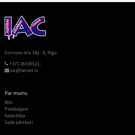
Dzirnavu iela 34a - 8, Rīga
+371 26335521;
iac@latnet.lv
Par mums
Mēs
Piedāvājam
Sadarbība
Gada pārskati