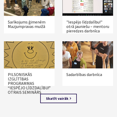
Sarīkojums ģimenēm
"Iespējo līdzdalību!"
Mazjumpravas muižā
otrā jauniešu – mentoru
pieredzes darbnīca
PILSONISKĀS
Sadarbības darbnīca
IZGLĪTĪBAS
PROGRAMMAS
“IESPĒJO LĪDZDALĪBU!”
OTRAIS SEMINĀRS
Skatīt vairāk