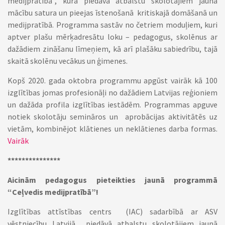
medijpratībā”, kura piedāvā atbalstu skolotājiem jaunā
mācību satura un pieejas īstenošanā kritiskajā domāšanā un
medijpratībā. Programma sastāv no četriem moduļiem, kuri
aptver plašu mērķadresātu loku – pedagogus, skolēnus ar
dažādiem zināšanu līmeņiem, kā arī plašāku sabiedrību, tajā
skaitā skolēnu vecākus un ģimenes.
Kopš 2020. gada oktobra programmu apgūst vairāk kā 100
izglītības jomas profesionāļi no dažādiem Latvijas reģioniem
un dažāda profila izglītības iestādēm. Programmas apguve
notiek skolotāju semināros un aprobācijas aktivitātēs uz
vietām, kombinējot klātienes un neklātienes darba formas.
Vairāk
***************
Aicinām pedagogus pieteikties jaunā programmā
“Ceļvedis medijpratībā”!
Izglītības attīstības centrs (IAC) sadarbībā ar ASV
vēstniecību Latvijā piedāvā atbalstu skolotājiem jaunā