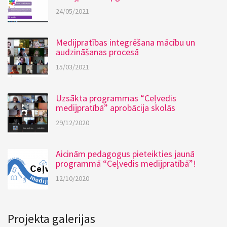
24/05/2021
Medijpratības integrēšana mācību un
audzināšanas procesā
15/03/2021
Uzsākta programmas “Ceļvedis
medijpratībā” aprobācija skolās
29/12/2020
Aicinām pedagogus pieteikties jaunā
programmā “Ceļvedis medijpratībā”!
12/10/2020
Projekta galerijas