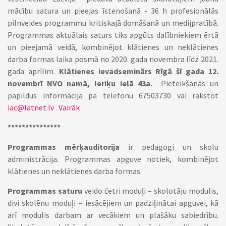
mācību satura un pieejas īstenošanā - 36 h profesionālās
pilnveides programmu kritiskajā domāšanā un medijpratībā.
Programmas aktuālais saturs tiks apgūts dalībniekiem ērtā
un pieejamā veidā, kombinējot klātienes un neklātienes
darba formas laika posmā no 2020. gada novembra līdz 2021.
gada aprīlim.
Klātienes ievadseminārs Rīgā šī gada 12.
novembrī NVO namā, Ieriķu ielā 43a.
Pieteikšanās un
papildus informācija pa telefonu 67503730 vai rakstot
iac@latnet.lv
.
Vairāk
***************
Programmas mērķauditorija
ir pedagogi un skolu
administrācija. Programmas apguve notiek, kombinējot
klātienes un neklātienes darba formas.
Programmas saturu
veido četri moduļi – skolotāju modulis,
divi skolēnu moduļi – iesācējiem un padziļinātai apguvei, kā
arī modulis darbam ar vecākiem un plašāku sabiedrību.