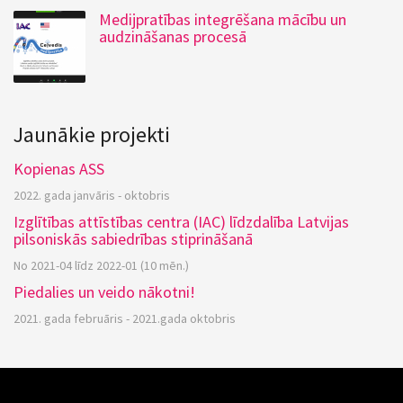
Medijpratības integrēšana mācību un
audzināšanas procesā
Jaunākie projekti
Kopienas ASS
2022. gada janvāris - oktobris
Izglītības attīstības centra (IAC) līdzdalība Latvijas
pilsoniskās sabiedrības stiprināšanā
No 2021-04 līdz 2022-01 (10 mēn.)
Piedalies un veido nākotni!
2021. gada februāris - 2021.gada oktobris