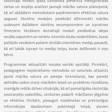
Skolotāju modulī īpaša uzmanība pievērsta medijpratības
vietas un iespēju analīzei jaunajā mācību satura plānojumā,
kā arī dažādiem metodiskiem paņēmieniem efektīvai satura
apguvei. Skolēnu moduļos piedāvāti diferencēti mācību
uzdevumi dažādiem skolēnu vecumposmiem un izpratnes
līmeņiem. Vecākiem domātajā modulī piedāvātas idejas
vecāku sapulcēm un nelielu interešu klubu nodarbībām, kuras
palīdzēs vecākiem pašiem drošāk orientēties mediju pasaulē,
kā arī labāk izprast to mediju telpu, kuras dalībnieki ir viņu
bērni.
Programmas aktualitāti nosaka vairāki apstākļi. Pirmkārt,
pedagogiem nepieciešams metodisks un saturisks atbalsts
jaunā mācību satura un pieejas īstenošanai, kas paredz
aktīvāku saikni starp mācībām klasē un problēmu risināšanu
mainīgās reālās dzīves situācijās, kā arī pamatīgāku skolotāju
savstarpējo sadarbību, cenšoties padarīt mācīšanos jēgpilnu
un efektīvu. Otrkārt, pieaugot maldinošas un pretrunīgas
informācijas daudzumam publiskajā telpā, aizvien