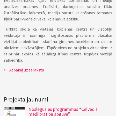
nepieciešamākas kļūst kritiskās domāšanas un mediju
analīzes prasmes. Treškārt, darbojoties sociālo tīklu
žurnālistikas laikmetā, mediju satura veidošanas iemaņas
kļūst par ikviena cilvēka ikdienas vajadzību.
Turklāt skola kā vietējās kopienas centrs un viedokļu
veidotāja ir nozīmīga izglītošanās platforma plašākai
vietējai sabiedrībai - skolēnu ģimenes locekļiem un citiem
aktīviem iedzīvotājiem. Tāpēc viens no projekta virzieniem ir
stiprināt skolas kā tālākizglītības centra iespējas vietējā
sabiedrībā.
Atpakaļ uz sarakstu
Projekta jaunumi
Noslēgusies programmas “Ceļvedis
medijpratībā apguve”