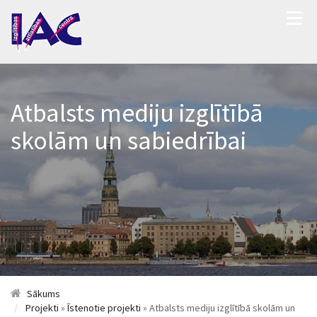
Atbalsts mediju izglītībā
skolām un sabiedrībai
Sākums
Projekti
»
Īstenotie projekti
» Atbalsts mediju izglītībā skolām un