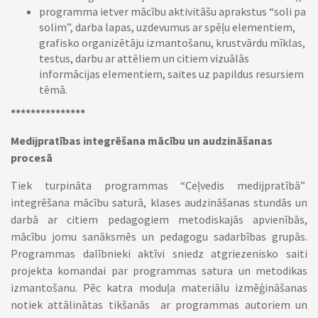
programma ietver mācību aktivitāšu aprakstus “soli pa
solim”, darba lapas, uzdevumus ar spēļu elementiem,
grafisko organizētāju izmantošanu, krustvārdu mīklas,
testus, darbu ar attēliem un citiem vizuālās
informācijas elementiem, saites uz papildus resursiem
tēmā.
***************
Medijpratības integrēšana mācību un audzināšanas
procesā
Tiek turpināta programmas “Ceļvedis medijpratībā”
integrēšana mācību saturā, klases audzināšanas stundās un
darbā ar citiem pedagogiem metodiskajās apvienībās,
mācību jomu sanāksmēs un pedagogu sadarbības grupās.
Programmas dalībnieki aktīvi sniedz atgriezenisko saiti
projekta komandai par programmas satura un metodikas
izmantošanu. Pēc katra moduļa materiālu izmēģināšanas
notiek attālinātas tikšanās ar programmas autoriem un