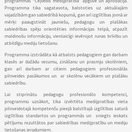
programmas “Ceļvedis medijpratībā” apguve un aprobācija.
Programma tika sagatavota, balstoties uz aktuālajām
vajadzībām gan sabiedrībā kopumā, gan arī izglītības jomā ar
mērķi paaugstināt jauniešu, pedagogu un plašākas
sabiedrības spēju orientēties informācijas telpā, atpazīt
maldinošu informāciju, vienlaicīgi ievērojot runas brīvību un
atbildīgu mediju lietošanu.
Programma izstrādāta kā atbalsts pedagogiem gan darbam
klasēs ar dažādu vecumu, zināšanu un prasmju skolēniem,
gan arī darbam ar citiem pedagogiem profesionālās
pilnveides pasākumos un ar skolēnu vecākiem un plašāku
sabiedrību.
Lai stiprinātu pedagogu profesionālo kompetenci,
programmu uzsākot, tika izvērtēta medijpratības vieta
pilnveidotajā kompetenču pieejā balstītajā izglītības saturā
izglītības standartos un programmās un sniegts ieskats
pētījumu rezultātos par sabiedrības medijpratību un mediju
lietošanas ieradumiem.