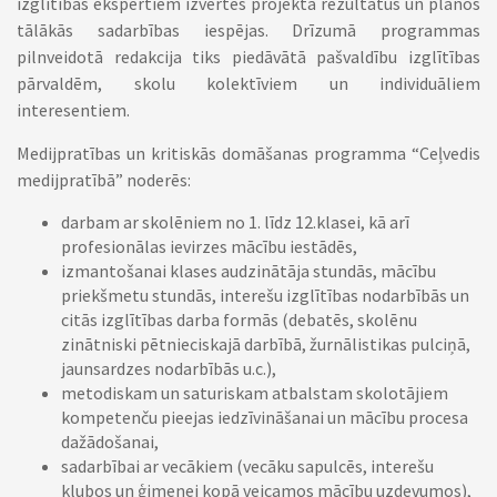
izglītības ekspertiem izvērtēs projekta rezultātus un plānos
tālākās sadarbības iespējas. Drīzumā programmas
pilnveidotā redakcija tiks piedāvātā pašvaldību izglītības
pārvaldēm, skolu kolektīviem un individuāliem
interesentiem.
Medijpratības un kritiskās domāšanas programma “Ceļvedis
medijpratībā” noderēs:
darbam ar skolēniem no 1. līdz 12.klasei, kā arī
profesionālas ievirzes mācību iestādēs,
izmantošanai klases audzinātāja stundās, mācību
priekšmetu stundās, interešu izglītības nodarbībās un
citās izglītības darba formās (debatēs, skolēnu
zinātniski pētnieciskajā darbībā, žurnālistikas pulciņā,
jaunsardzes nodarbībās u.c.),
metodiskam un saturiskam atbalstam skolotājiem
kompetenču pieejas iedzīvināšanai un mācību procesa
dažādošanai,
sadarbībai ar vecākiem (vecāku sapulcēs, interešu
klubos un ģimenei kopā veicamos mācību uzdevumos),