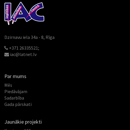
Dzirnavu iela 34a - 8, Rīga
+371 26335521;
iac@latnet.lv
Par mums
Mēs
Piedāvājam
Sadarbība
Gada pārskati
Jaunākie projekti