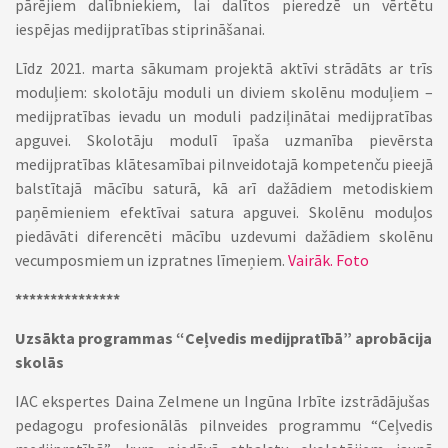
pārējiem dalībniekiem, lai dalītos pieredzē un vērtētu
iespējas medijpratības stiprināšanai.
Līdz 2021. marta sākumam projektā aktīvi strādāts ar trīs
moduļiem: skolotāju moduli un diviem skolēnu moduļiem –
medijpratības ievadu un moduli padziļinātai medijpratības
apguvei. Skolotāju modulī īpaša uzmanība pievērsta
medijpratības klātesamībai pilnveidotajā kompetenču pieejā
balstītajā mācību saturā, kā arī dažādiem metodiskiem
paņēmieniem efektīvai satura apguvei. Skolēnu moduļos
piedāvāti diferencēti mācību uzdevumi dažādiem skolēnu
vecumposmiem un izpratnes līmeņiem.
Vairāk.
Foto
***************
Uzsākta programmas “Ceļvedis medijpratībā” aprobācija
skolās
IAC ekspertes Daina Zelmene un Ingūna Irbīte izstrādājušas
pedagogu profesionālās pilnveides programmu “Ceļvedis