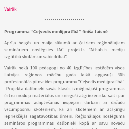
Vairāk
********************
Programma “Ceļvedis medijpratībā” finiša taisnē
Aprīļa beigās un maija sākumā ar četriem reģionālajiem
semināriem noslēgsies IAC projekts “Atbalsts mediju
izglītībā skolām un sabiedrībai”.
Vairāk nekā 100 pedagogi no 40 izglītības iestādēm visos
Latvijas reģionos mācību gada laikā apguvuši 36h
profesionālās pilnveides programmu “Ceļvedis medijpratībā”.
Projekta dalībnieki savās klasēs izmēģinājuši programmas
četru moduļu materiālus un snieguši atgriezenisko saiti par
programmas adaptēšanas iespējām darbam ar dažādu
vecumposmu skolēniem, kā arī skolēniem ar atšķirīgu
iepriekšējās sagatavotības līmeni. Reģionālajos noslēguma
semināros programmas dalībnieki kopā ar savu novadu