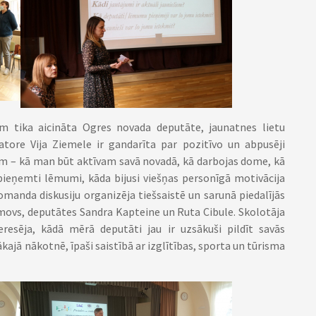
em tika aicināta Ogres novada deputāte, jaunatnes lietu
tore Vija Ziemele ir gandarīta par pozitīvo un abpusēji
iem – kā man būt aktīvam savā novadā, kā darbojas dome, kā
pieņemti lēmumi, kāda bijusi viešņas personīgā motivācija
manda diskusiju organizēja tiešsaistē un sarunā piedalījās
movs, deputātes Sandra Kapteine un Ruta Cibule. Skolotāja
teresēja, kādā mērā deputāti jau ir uzsākuši pildīt savās
ajā nākotnē, īpaši saistībā ar izglītības, sporta un tūrisma