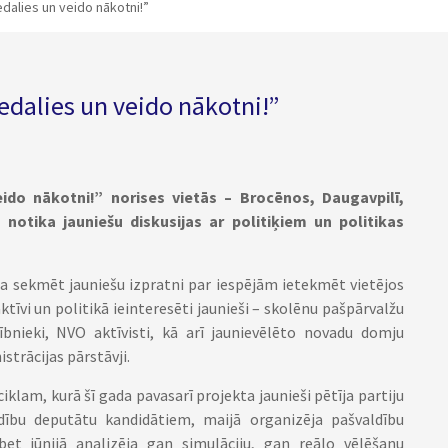
edalies un veido nākotni!”
edalies un veido nākotni!”
ido nākotni!” norises vietās – Brocēnos, Daugavpilī,
notika jauniešu diskusijas ar politiķiem un politikas
ija sekmēt jauniešu izpratni par iespējām ietekmēt vietējos
aktīvi un politikā ieinteresēti jaunieši – skolēnu pašpārvalžu
ībnieki, NVO aktīvisti, kā arī jaunievēlēto novadu domju
strācijas pārstāvji.
iklam, kurā šī gada pavasarī projekta jaunieši pētīja partiju
ību deputātu kandidātiem, maijā organizēja pašvaldību
 bet jūnijā analizēja gan simulāciju, gan reālo vēlēšanu