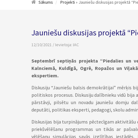
Sākums
Projekti
» Jauniešu diskusijas projektā “Pi
Jauniešu diskusijas projektā “Pi
12/10/2021 / Ievietoja:
IAC
Septembrī septiņās projekta “Piedalies un ve
Kalnciemā, Kuldīgā, Ogrē, Ropažos un Viļakā 
ekspertiem.
Diskusiju “Jauniešu balsis demokrātijai” mērķis b
politiskos procesus. Diskusiju dalībnieku vidū bija 
pārstāvji, pilsētu un novadu jauniešu domju dal
deputāti, politikas eksperti, pedagogi, skolu admini
Diskusijas bija turpinājums pēctecīgam aktivitāšu c
priekšvēlēšanu programmas un tikās ar pašvald
vēlēšanu simulācijas savās izglītības iestādēs,