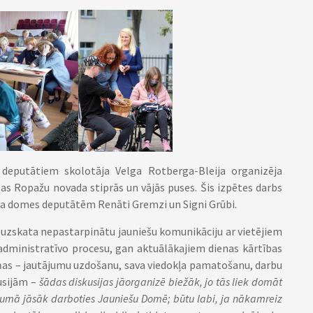
deputātiem skolotāja Velga Rotberga-Bleija organizēja
tas Ropažu novada stiprās un vājās puses. Šis izpētes darbs
ada domes deputātēm Renāti Gremzi un Signi Grūbi.
e uzskata nepastarpinātu jauniešu komunikāciju ar vietējiem
 administratīvo procesu, gan aktuālākajiem dienas kārtības
aņas – jautājumu uzdošanu, sava viedokļa pamatošanu, darbu
kusijām –
šādas diskusijas jāorganizē biežāk, jo tās liek domāt
cumā jāsāk darboties Jauniešu Domē; būtu labi, ja nākamreiz