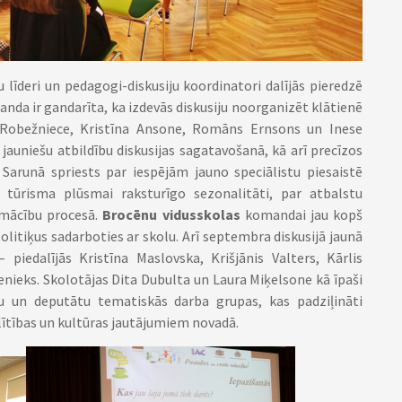
 līderi un pedagogi-diskusiju koordinatori dalījās pieredzē
nda ir gandarīta, ka izdevās diskusiju noorganizēt klātienē
a Robežniece, Kristīna Ansone, Romāns Ernsons un Inese
jauniešu atbildību diskusijas sagatavošanā, kā arī precīzos
arunā spriests par iespējām jauno speciālistu piesaistē
tūrisma plūsmai raksturīgo sezonalitāti, par atbalstu
s mācību procesā.
Brocēnu vidusskolas
komandai jau kopš
politiķus sadarboties ar skolu. Arī septembra diskusijā jaunā
piedalījās Kristīna Maslovska, Krišjānis Valters, Kārlis
penieks. Skolotājas Dita Dubulta un Laura Miķelsone kā īpaši
u un deputātu tematiskās darba grupas, kas padziļināti
glītības un kultūras jautājumiem novadā.