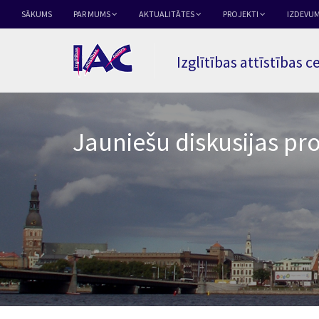
SĀKUMS
PAR MUMS
AKTUALITĀTES
PROJEKTI
IZDEVUM
Izglītības attīstības c
Jauniešu diskusijas pro