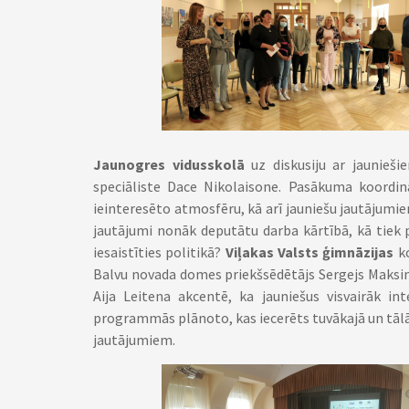
Jaunogres vidusskolā
uz diskusiju ar jaunieši
speciāliste Dace Nikolaisone. Pasākuma koordina
ieinteresēto atmosfēru, kā arī jauniešu jautājum
jautājumi nonāk deputātu darba kārtībā, kā tiek 
iesaistīties politikā?
Viļakas Valsts ģimnāzijas
ko
Balvu novada domes priekšsēdētājs Sergejs Maksi
Aija Leitena akcentē, ka jauniešus visvairāk in
programmās plānoto, kas iecerēts tuvākajā un tālāk
jautājumiem.