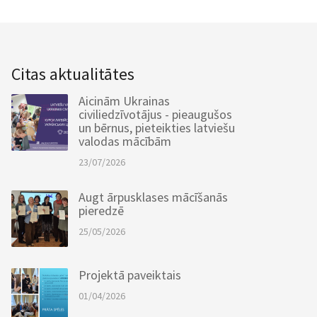
Citas aktualitātes
Aicinām Ukrainas
civiliedzīvotājus - pieaugušos
un bērnus, pieteikties latviešu
valodas mācībām
23/07/2026
Augt ārpusklases mācīšanās
pieredzē
25/05/2026
Projektā paveiktais
01/04/2026