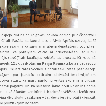
 iespēja tikties ar Jelgavas novada domes priekšsēdētāju
Cīruli. Pasākuma koordinators Alvils Apsītis uzsver, ka šī
iekšvēlēšanu laika sarunai ar abiem deputātiem, tobrīd vēl
idrot, kā politiķiem veicas ar priekšvēlēšanu solījumu
mējis sarežģītais koalīcijas veidošanas process, kā kopumā
avpils 12.vidusskolas un Raiņa 6.pamatskolas
pedagogu
vpils Universitātes Sociālo zinātņu fakultātes pasniedzējs
utājumi par jauniešu politisko aktivitāti ietekmējošiem
otova atzīst, ka īpašu pārdomu vērtas skolēniem bijušas
r savu pagalmu un, ka neiesaistīšanās politikā arī ir zināma
iet uz vēlēšanām var būtiski ietekmēt vēlēšanu iznākumu.
opīgu divu skolu pasākumu – tas devis iespēju plašāk iepazīt
ski politiskajām norisēm.