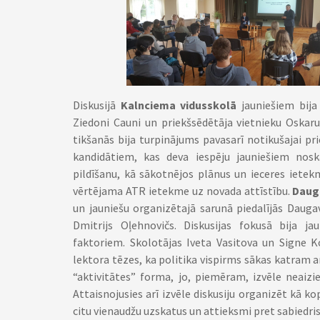
Diskusijā
Kalnciema vidusskolā
jauniešiem bija
Ziedoni Cauni un priekšsēdētāja vietnieku Oskaru 
tikšanās bija turpinājums pavasarī notikušajai pr
kandidātiem, kas deva iespēju jauniešiem noska
pildīšanu, kā sākotnējos plānus un ieceres ietek
vērtējama ATR ietekme uz novada attīstību.
Daug
un jauniešu organizētajā sarunā piedalījās Dauga
Dmitrijs Oļehnovičs. Diskusijas fokusā bija ja
faktoriem. Skolotājas Iveta Vasitova un Signe K
lektora tēzes, ka politika vispirms sākas katram a
“aktivitātes” forma, jo, piemēram, izvēle neaiz
Attaisnojusies arī izvēle diskusiju organizēt kā k
citu vienaudžu uzskatus un attieksmi pret sabiedri