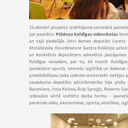
15.oktobrī projekta izvērtējuma seminārā jauniešu
par paveikto.
Plūdoņa Kuldīgas vidusskolas
koma
un tajā piedalījās četri domes deputāti Loret
Atstaševska. Koordinatore Guntra Krūkliņa uzteic 
un konkrētos deputātiem adresētos jautājumus. S
Kuldīgas novadam, par to, kā mainīt Kuldīgas 
jauniešiem sportā, interešu izglītībā un ikdiena
priekšvēlēšanu laika izdevies ieinteresēt vietējos 
sasaukuma deputātu pārstāvniecība bija plaša – 
Barančans, Inna Kislina, Ārijs Sproģis, Roberts Si
izdevušos vērtē izvēlēto darba formu – jaunieš
pievērsās vides, ekonomikas, sporta, veselības, iz