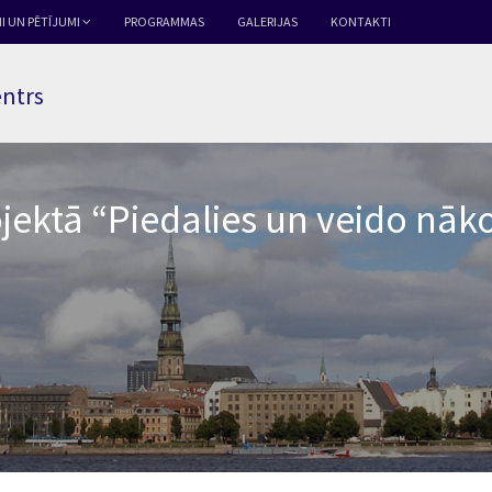
I UN PĒTĪJUMI
PROGRAMMAS
GALERIJAS
KONTAKTI
entrs
jektā “Piedalies un veido nāko