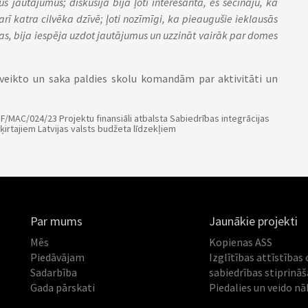
s jautājumus; diskusija bija ļoti interesanta, es secināju, ka
 arī katra cilvēka dzīvē; ļoti nozīmīgi, ka pieaugušie ieklausās
jas, bija iespēja uzdot jautājumus un uzzināt vairāk par domes
veikto un saka paldies skolu komandām par aktivitāti un
F/MAC/024/23 Projektu finansiāli atbalsta Sabiedrības integrācijas
ķirtajiem Latvijas valsts budžeta līdzekļiem
Par mums
Jaunākie projekti
Mēs
Kopienas ASS
Piedāvājam
Izglītības attīstības 
Sadarbība
sabiedrības stiprinā
Gada pārskati
Piedalies un veido nā