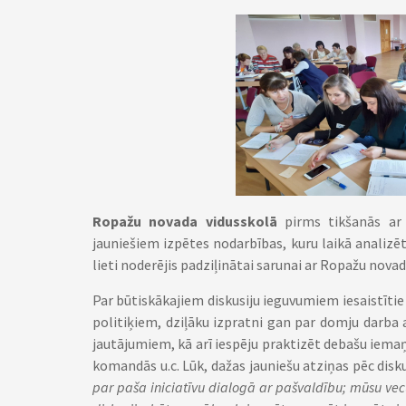
Ropažu novada vidusskolā
pirms tikšanās ar 
jauniešiem izpētes nodarbības, kuru laikā analizē
lieti noderējis padziļinātai sarunai ar Ropažu nov
Par būtiskākajiem diskusiju ieguvumiem iesaistīti
politiķiem, dziļāku izpratni gan par domju darba
jautājumiem, kā arī iespēju praktizēt debašu iem
komandās u.c. Lūk, dažas jauniešu atziņas pēc dis
par paša iniciatīvu dialogā ar pašvaldību; mūsu ve