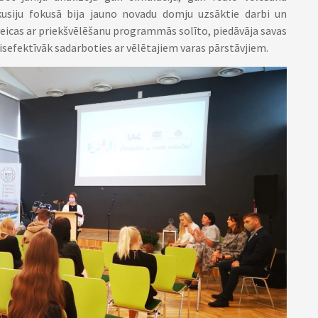
kusiju fokusā bija jauno novadu domju uzsāktie darbi un
veicas ar priekšvēlēšanu programmās solīto, piedāvāja savas
visefektīvāk sadarboties ar vēlētajiem varas pārstāvjiem.