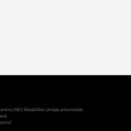
centra (IAC) līdzdalība Latvijas pilsoniskās
šanā
kotni!