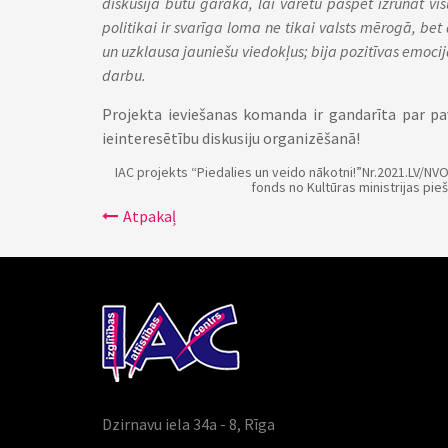
diskusija būtu garāka, lai varētu paspēt izrunāt visu
politikai ir svarīga loma ne tikai valsts mērogā, bet
un uzklausa jauniešu viedokļus; bija pozitīvas emoci
darbu.
Projekta ieviešanas komanda ir gandarīta par pa
ieinteresētību diskusiju organizēšanā!
IAC projekts “Piedalies un veido nākotni!”Nr.2021.LV/NVO
fonds no Kultūras ministrijas pieš
Atpakaļ
Dzirnavu iela 34a - 8, Rīga