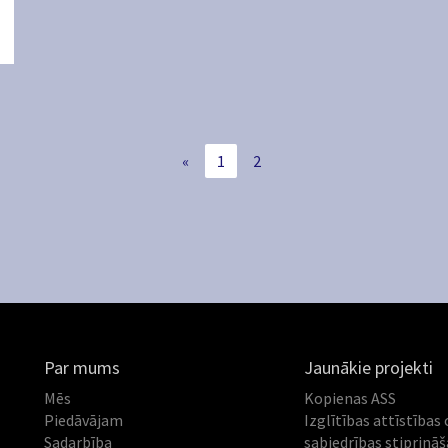
«
1
2
Par mums
Jaunākie projekti
Mēs
Kopienas ASS
Piedāvājam
Izglītības attīstības 
Sadarbība
sabiedrības stiprinā