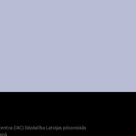
centra (IAC) līdzdalība Latvijas pilsoniskās
šanā