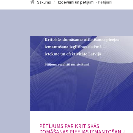
Sākums
Izdevumi un pētījumi
» Pētījumi
PĒTĪJUMS PAR KRITISKĀS
DOMĀŠANAS PIEEJAS IZMANTOŠANU